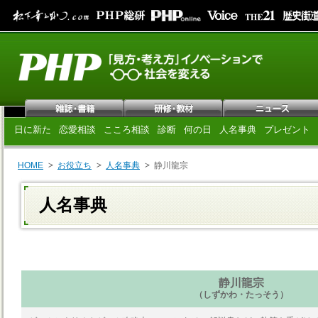
日に新た
恋愛相談
こころ相談
診断
何の日
人名事典
プレゼント
HOME
お役立ち
人名事典
静川龍宗
人名事典
静川龍宗
（しずかわ・たっそう）