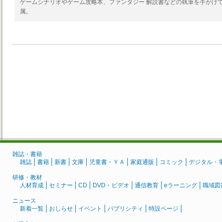
ゲームシナリオやゲーム攻略本、ファンタジー 解説書などの執筆を手がけて
属。
雑誌・書籍
雑誌
書籍
新書
文庫
児童書・ＹＡ
家庭通販
コミック
デジタル・
研修・教材
人材育成
セミナー
CD
DVD・ビデオ
通信教育
eラーニング
職域図
ニュース
新着一覧
おしらせ
イベント
パブリシティ
特設ページ