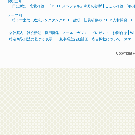
お役立ち
日に新た
恋愛相談
『ＰＨＰスペシャル』今月の診断
こころ相談
何の
テーマ別
松下幸之助
政策シンクタンクＰＨＰ総研
社員研修のＰＨＰ人材開発
Ｐ
会社案内
社会活動
採用募集
メールマガジン
プレゼント
お問合せ
W
特定商取引法に基づく表示
一般事業主行動計画
広告掲載について
スマー
Copyright 