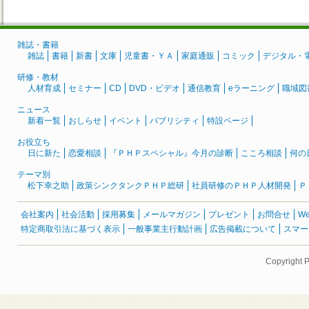
雑誌・書籍
雑誌
書籍
新書
文庫
児童書・ＹＡ
家庭通販
コミック
デジタル・
研修・教材
人材育成
セミナー
CD
DVD・ビデオ
通信教育
eラーニング
職域図
ニュース
新着一覧
おしらせ
イベント
パブリシティ
特設ページ
お役立ち
日に新た
恋愛相談
『ＰＨＰスペシャル』今月の診断
こころ相談
何の
テーマ別
松下幸之助
政策シンクタンクＰＨＰ総研
社員研修のＰＨＰ人材開発
Ｐ
会社案内
社会活動
採用募集
メールマガジン
プレゼント
お問合せ
W
特定商取引法に基づく表示
一般事業主行動計画
広告掲載について
スマー
Copyright 