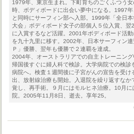
1979年、東京生まれ。下町育ちのごくふつう
時、ボディボードに出会い夢中になる。1997
と同時にサーフィン部へ入部。1999年「全日
大会」ボディボード女子の部個人５位入賞、翌2
に入賞するなど活躍。2001年ボディボード活
を九十九里に移す。2002年、日本サーフィン
Ｐ」優勝、翌年も優勝で２連覇を達成。
2004年、オーストラリアでの自主トレーニン
帰国後すぐに婦人科で検診。大学病院での検診
病院へ。検査１週間後に子宮がんの宣告を受け
出、放射線治療も開始。入退院を繰り返すなかで
覚し、再手術。９月にはモルヒネ治療。10月に
院。2005年11月8日、逝去。享年25。