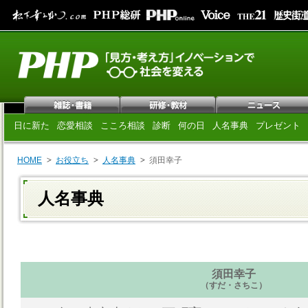
日に新た
恋愛相談
こころ相談
診断
何の日
人名事典
プレゼント
HOME
お役立ち
人名事典
須田幸子
人名事典
須田幸子
（すだ・さちこ）