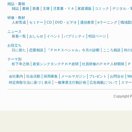
雑誌・書籍
雑誌
書籍
新書
文庫
児童書・ＹＡ
家庭通販
コミック
デジタル・
研修・教材
人材育成
セミナー
CD
DVD・ビデオ
通信教育
eラーニング
職域図
ニュース
新着一覧
おしらせ
イベント
パブリシティ
特設ページ
お役立ち
日に新た
恋愛相談
『ＰＨＰスペシャル』今月の診断
こころ相談
何の
テーマ別
松下幸之助
政策シンクタンクＰＨＰ総研
社員研修のＰＨＰ人材開発
Ｐ
会社案内
社会活動
採用募集
メールマガジン
プレゼント
お問合せ
W
特定商取引法に基づく表示
一般事業主行動計画
広告掲載について
スマー
Copyright 