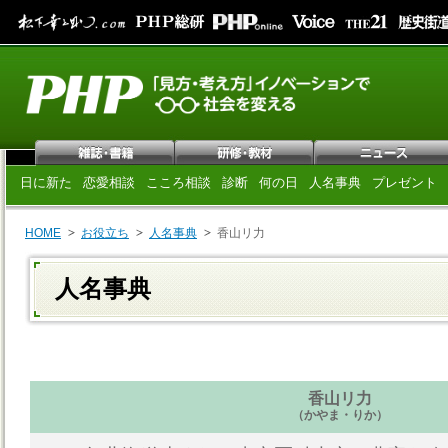
日に新た
恋愛相談
こころ相談
診断
何の日
人名事典
プレゼント
HOME
お役立ち
人名事典
香山リ力
人名事典
香山リ力
（かやま・りか）