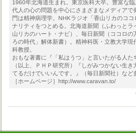
1960年北海道生まれ。東京医科大卒。豊富な
代人の心の問題を中心にさまざまなメディアで
門は精神病理学。NHKラジオ「香山リカのココ
ナリティをつとめる。北海道新聞（ふわっとラ
山リカのハート・ナビ）、毎日新聞（ココロの
ろの時代」解体新書）。精神科医・立教大学現
科教授。
おもな著書に『「私はうつ」と言いたがる人た
（以上、ＰＨＰ研究所）『しがみつかない生き
てるだけでいいんです。』（毎日新聞社）など
［ホームページ］http://www.caravan.to/