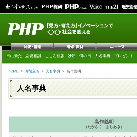
日に新た
恋愛相談
こころ相談
診断
何の日
人名事典
プレゼント
HOME
お役立ち
人名事典
高作義明
人名事典
高作義明
（たかさく・よしあき）