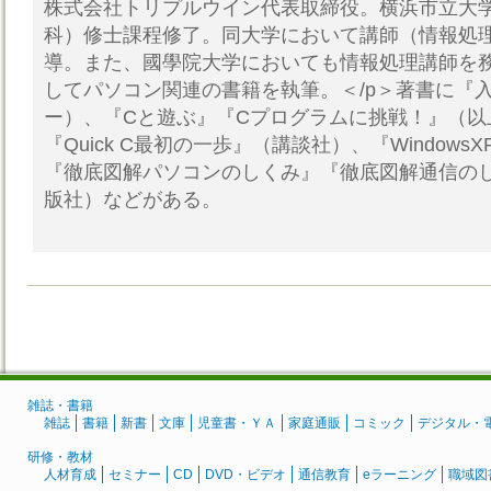
株式会社トリプルウイン代表取締役。横浜市立大
科）修士課程修了。同大学において講師（情報処
導。また、國學院大学においても情報処理講師を
してパソコン関連の書籍を執筆。＜/p＞著書に『入
ー）、『Cと遊ぶ』『Cプログラムに挑戦！』（以
『Quick C最初の一歩』（講談社）、『Window
『徹底図解パソコンのしくみ』『徹底図解通信の
版社）などがある。
雑誌・書籍
雑誌
書籍
新書
文庫
児童書・ＹＡ
家庭通販
コミック
デジタル・
研修・教材
人材育成
セミナー
CD
DVD・ビデオ
通信教育
eラーニング
職域図