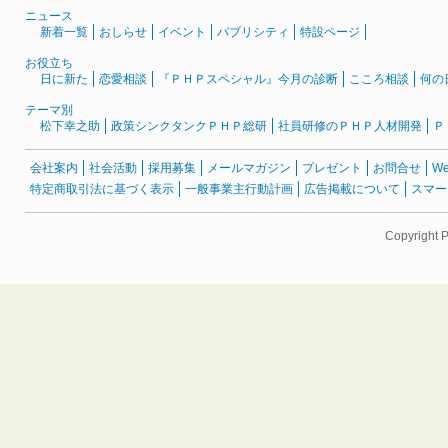
ニュース
新着一覧
おしらせ
イベント
パブリシティ
特設ページ
お役立ち
日に新た
恋愛相談
『ＰＨＰスペシャル』今月の診断
こころ相談
何の
テーマ別
松下幸之助
政策シンクタンクＰＨＰ総研
社員研修のＰＨＰ人材開発
Ｐ
会社案内
社会活動
採用募集
メールマガジン
プレゼント
お問合せ
W
特定商取引法に基づく表示
一般事業主行動計画
広告掲載について
スマー
Copyright 