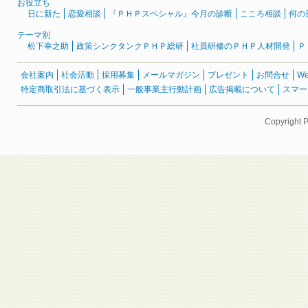
お役立ち
日に新た
恋愛相談
『ＰＨＰスペシャル』今月の診断
こころ相談
何の
テーマ別
松下幸之助
政策シンクタンクＰＨＰ総研
社員研修のＰＨＰ人材開発
Ｐ
会社案内
社会活動
採用募集
メールマガジン
プレゼント
お問合せ
W
特定商取引法に基づく表示
一般事業主行動計画
広告掲載について
スマー
Copyright 