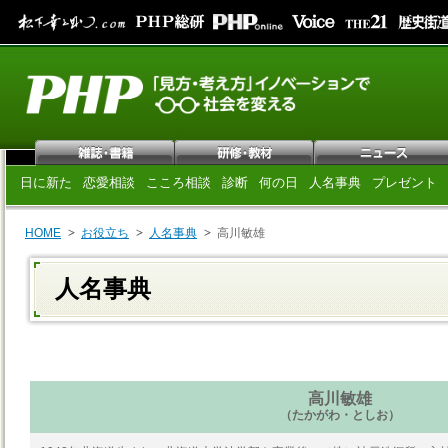
日に新た
恋愛相談
こころ相談
診断
何の日
人名事典
プレゼント
HOME
お役立ち
人名事典
高川敏雄
人名事典
高川敏雄
（たかがわ・としお）