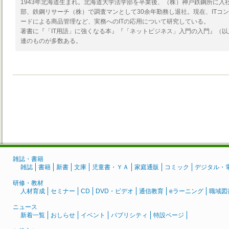
1943年北海道生まれ。北海道大学法学部を卒業後、（株）神戸鉄鋼所に入
部、鉄鋼リサーチ（株）で調査マンとして30余年勤務し退社。現在、ITコ
ードによる商品管理など、実務へのITの応用について研究している。
著書に『「IT用語」に強くなる本』『「ネットビジネス」入門の入門』（以
連のものが多数ある。
雑誌・書籍
雑誌
書籍
新書
文庫
児童書・ＹＡ
家庭通販
コミック
デジタル・
研修・教材
人材育成
セミナー
CD
DVD・ビデオ
通信教育
eラーニング
職域図
ニュース
新着一覧
おしらせ
イベント
パブリシティ
特設ページ