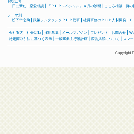
お役立ち
日に新た
恋愛相談
『ＰＨＰスペシャル』今月の診断
こころ相談
何の
テーマ別
松下幸之助
政策シンクタンクＰＨＰ総研
社員研修のＰＨＰ人材開発
Ｐ
会社案内
社会活動
採用募集
メールマガジン
プレゼント
お問合せ
W
特定商取引法に基づく表示
一般事業主行動計画
広告掲載について
スマー
Copyright 