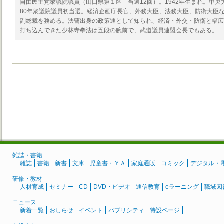
自由民主党衆議院議員（山口県第１区 当選12回）。1942年生まれ。中
80年衆議院議員初当選。経済企画庁長官、外務大臣、法務大臣、防衛大臣な
副総裁を務める。法曹出身の政策通として知られ、経済・外交・防衛と幅広
打ち込んできた少林寺拳法は五段の腕前で、武道議員連盟会長でもある。
雑誌・書籍
雑誌
書籍
新書
文庫
児童書・ＹＡ
家庭通販
コミック
デジタル・
研修・教材
人材育成
セミナー
CD
DVD・ビデオ
通信教育
eラーニング
職域図
ニュース
新着一覧
おしらせ
イベント
パブリシティ
特設ページ