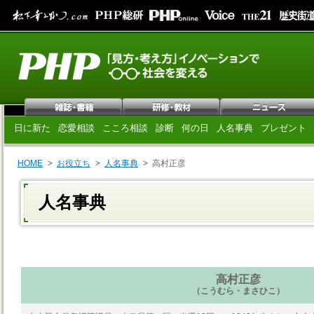
日に新た
恋愛相談
こころ相談
診断
何の日
人名事典
プレゼント
HOME
お役立ち
人名事典
高村正彦
人名事典
高村正彦
（こうむら・まさひこ）