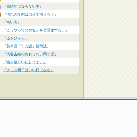
『感情的にならない本』
『病気の９割は自分で治せる！』
『怖い客』
『こうやって頭のなかを言語化する。』
『道をひらく』
『英単語「１万語」習得法』
『大谷吉継の終わらない関ケ原』
『猫を処方いたします。』
『きっと明日はいい日になる』