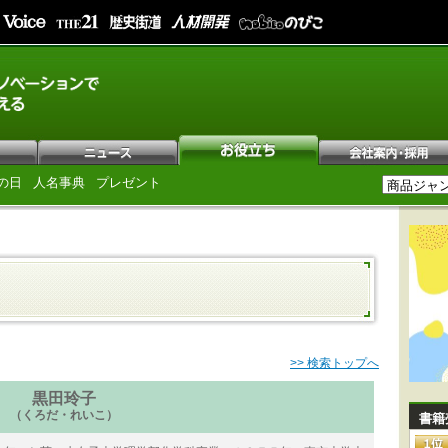
の日
人名事典
プレゼント
>> 検索トップへ
黒田玲子
（くろだ・れいこ）
書籍