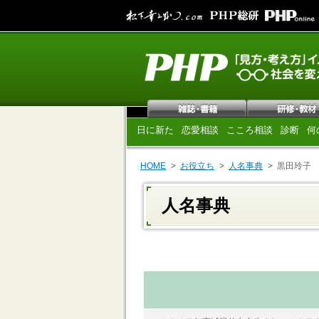
日に新た
恋愛相談
こころ相談
診断
何
HOME
お役立ち
人名事典
黒田玲子
人名事典