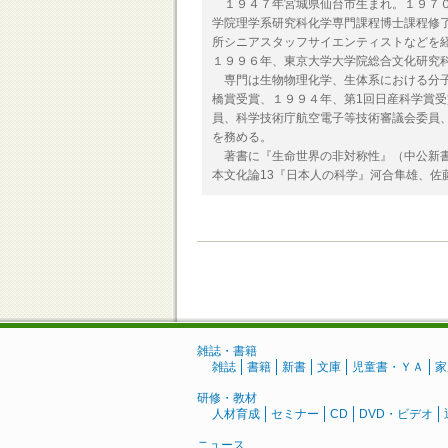
１９４７年宮城県仙台市生まれ。１９７０
学院理学系研究科化学専門課程博士課程修
所シニアスタッフサイエンティストなどを
１９９６年、東京大学大学院総合文化研究
専門は生物物理化学、生体系における分子
橋賞受賞、１９９４年、第1回日産科学賞
員、科学技術庁航空電子等技術審議会委員
を務める。
著書に『生命世界の非対称性』（中公新書
本文化論13『日本人の科学』河合隼雄、佐
雑誌・書籍
雑誌
書籍
新書
文庫
児童書・ＹＡ
家
研修・教材
人材育成
セミナー
CD
DVD・ビデオ
ニュース