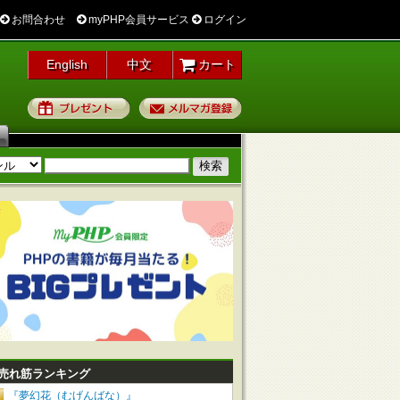
お問合わせ
myPHP会員サービス
ログイン
English
中文
カート
プレゼント
メルマガ登録
売れ筋ランキング
『夢幻花（むげんばな）』