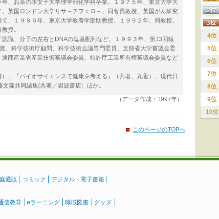
年、お茶の水女子大学理学部化学科卒業。１９７５年、東京大学大
了。英国ロンドン大学リサ－チフェロ－、同客員教授、英国がん研究
経て、１９８６年、東京大学教養学部助教授。１９９２年、同教授。
科教授。
4位
認識、分子の左右とDNAの塩基配列など。１９９３年、第13回猿
受賞。科学技術庁顧問、科学技術会議専門委員、文部省大学審議会委
5位
、通商産業省産業技術審議会委員、特許庁工業所有権審議会委員など
6位
7位
）、『バイオサイエンスで健康を考える』（共著、丸善）、現代日
藤文隆共同編集(共著／岩波書店）ほか。
8位
（データ作成：1997年）
9位
10位
このページのTOPへ
庭通販
コミック
デジタル・電子書籍
通信教育
eラーニング
職域図書
グッズ