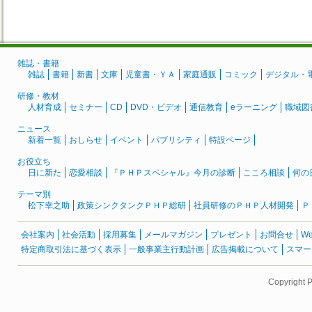
雑誌・書籍
雑誌
書籍
新書
文庫
児童書・ＹＡ
家庭通販
コミック
デジタル・
研修・教材
人材育成
セミナー
CD
DVD・ビデオ
通信教育
eラーニング
職域図
ニュース
新着一覧
おしらせ
イベント
パブリシティ
特設ページ
お役立ち
日に新た
恋愛相談
『ＰＨＰスペシャル』今月の診断
こころ相談
何の
テーマ別
松下幸之助
政策シンクタンクＰＨＰ総研
社員研修のＰＨＰ人材開発
Ｐ
会社案内
社会活動
採用募集
メールマガジン
プレゼント
お問合せ
W
特定商取引法に基づく表示
一般事業主行動計画
広告掲載について
スマー
Copyright 