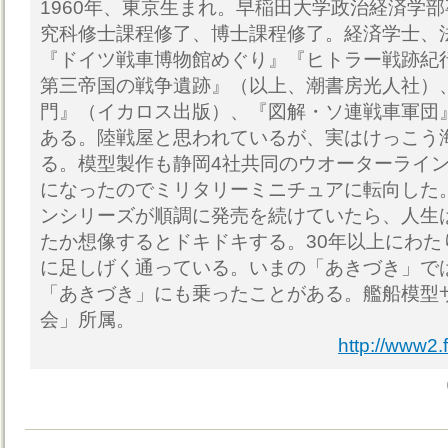
1960年、東京生まれ。早稲田大学政治経済学
究科修士課程修了、博士課程修了。経済学士、
『ドイツ戦車博物館めぐり』『ヒトラー戦跡紀
第三帝国の戦争遺跡』（以上、潮書房光人社）
門』（イカロス出版）、『図解・ソ連戦車軍団
ある。陸戦屋と思われているが、実はけっこう
る。模型製作も静岡4社共同のウオーターライ
になったのでミリタリーミニチュアに転向した
ンシリーズが順調に発売を続けていたら、人生
たか想像するとドキドキする。30年以上にわた
に足しげく通っている。いまの「あきづき」で
「あきづき」にも乗ったことがある。艦船模型
会」所属。
http://www2.f