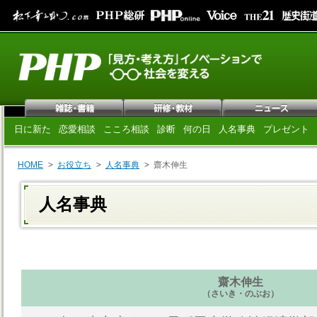
日に新た
恋愛相談
こころ相談
診断
何の日
人名事典
プレゼント
HOME
お役立ち
人名事典
齋木伸生
人名事典
齋木伸生
（さいき・のぶお）