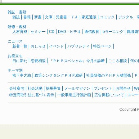
雑誌・書籍
雑誌
書籍
新書
文庫
児童書・ＹＡ
家庭通販
コミック
デジタル・
研修・教材
人材育成
セミナー
CD
DVD・ビデオ
通信教育
eラーニング
職域図
ニュース
新着一覧
おしらせ
イベント
パブリシティ
特設ページ
お役立ち
日に新た
恋愛相談
『ＰＨＰスペシャル』今月の診断
こころ相談
何の
テーマ別
松下幸之助
政策シンクタンクＰＨＰ総研
社員研修のＰＨＰ人材開発
Ｐ
会社案内
社会活動
採用募集
メールマガジン
プレゼント
お問合せ
W
特定商取引法に基づく表示
一般事業主行動計画
広告掲載について
スマー
Copyright 