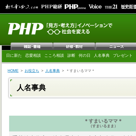
日に新た
恋愛相談
こころ相談
診断
何の日
人名事典
プレゼント
HOME
お役立ち
人名事典
＊すまいるママ＊
人名事典
＊すまいるママ＊
（すまいるまま）