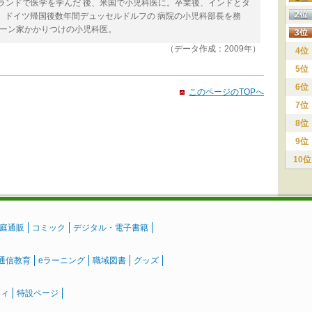
ルランドで医学を学んだ 後、米国で小児科医に。卒業後、インドとタ
。ドイツ帰国後数年間デュッセルドルフの 病院の小児科部長を務
 ーン家かかりつけの小児科医。
（データ作成：2009年）
4位
5位
6位
このページのTOPへ
7位
8位
9位
10位
庭通販
コミック
デジタル・電子書籍
通信教育
eラーニング
職域図書
グッズ
ティ
特設ページ