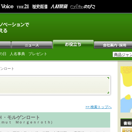
の日
人名事典
プレゼント
ゲンロート
>> 検索トップへ
Ｈ・モルゲンロート
ｔｍｕｔ Ｍｏｒｇｅｎｒｏｔｈ）
書籍