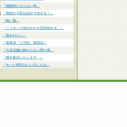
『感情的にならない本』
『病気の９割は自分で治せる！』
『怖い客』
『こうやって頭のなかを言語化する。』
『道をひらく』
『英単語「１万語」習得法』
『大谷吉継の終わらない関ケ原』
『猫を処方いたします。』
『きっと明日はいい日になる』