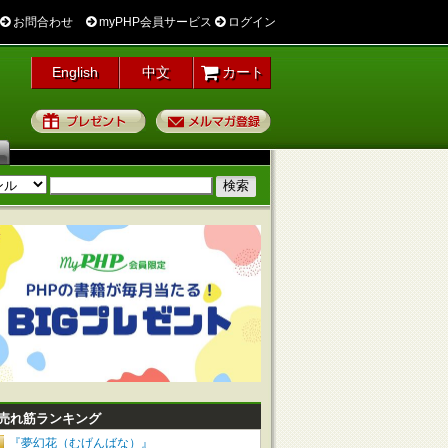
お問合わせ
myPHP会員サービス
ログイン
English
中文
カート
プレゼント
メルマガ登録
売れ筋ランキング
『夢幻花（むげんばな）』