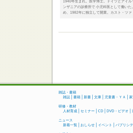
1940年生まれ。医学博士。ドイツとアイ
ンザニアの診療所で 小児科医として働いた
め、1982年に独立して開業。カスト・ツァ
雑誌・書籍
雑誌
書籍
新書
文庫
児童書・ＹＡ
家
研修・教材
人材育成
セミナー
CD
DVD・ビデオ
ニュース
新着一覧
おしらせ
イベント
パブリシ