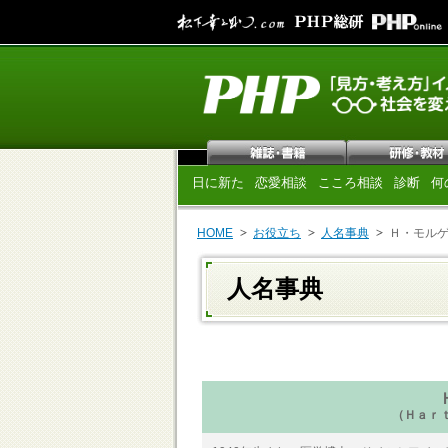
日に新た
恋愛相談
こころ相談
診断
何
HOME
お役立ち
人名事典
Ｈ・モル
人名事典
（Ｈａｒ