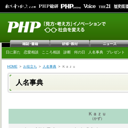
日に新た
恋愛相談
こころ相談
診断
何の日
人名事典
プレゼント
HOME
お役立ち
人名事典
Ｋａｚｕ
人名事典
Ｋａｚｕ
（かず）