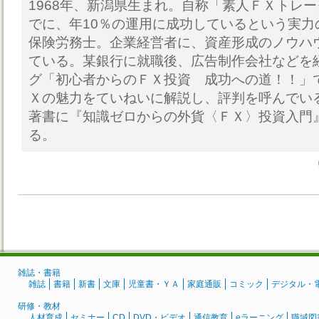
1968年、新潟県生まれ。自称「素人ＦＸトレ
でに、年10％の運用に成功しているという実力
保険労務士。企業経営者に、資産形成のノウハ
ている。某銀行に就職後、広告制作会社などを
グ「初心者からのＦＸ投資 成功への道！！」
Ｘの魅力をていねいに解説し、評判を呼んでい
著書に『知識ゼロからの外貨〈ＦＸ〉投資入門
る。
雑誌・書籍
雑誌
書籍
新書
文庫
児童書・ＹＡ
家庭通販
コミック
デジタル・
研修・教材
人材育成
セミナー
CD
DVD・ビデオ
通信教育
eラーニング
職域図