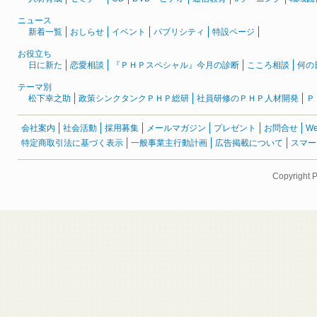
ニュース
新着一覧
おしらせ
イベント
パブリシティ
特設ページ
お役立ち
日に新た
恋愛相談
『ＰＨＰスペシャル』今月の診断
こころ相談
何の
テーマ別
松下幸之助
政策シンクタンクＰＨＰ総研
社員研修のＰＨＰ人材開発
Ｐ
会社案内
社会活動
採用募集
メールマガジン
プレゼント
お問合せ
W
特定商取引法に基づく表示
一般事業主行動計画
広告掲載について
スマー
Copyright 