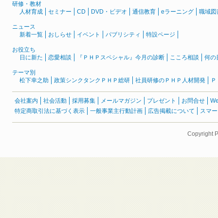
研修・教材
人材育成
セミナー
CD
DVD・ビデオ
通信教育
eラーニング
職域図
ニュース
新着一覧
おしらせ
イベント
パブリシティ
特設ページ
お役立ち
日に新た
恋愛相談
『ＰＨＰスペシャル』今月の診断
こころ相談
何の
テーマ別
松下幸之助
政策シンクタンクＰＨＰ総研
社員研修のＰＨＰ人材開発
Ｐ
会社案内
社会活動
採用募集
メールマガジン
プレゼント
お問合せ
W
特定商取引法に基づく表示
一般事業主行動計画
広告掲載について
スマー
Copyright 