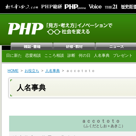
日に新た
恋愛相談
こころ相談
診断
何の日
人名事典
プレゼント
HOME
お役立ち
人名事典
ａｃｃｏｔｏｔｏ
人名事典
ａｃｃｏｔｏｔｏ
（ふくだとしお＋あきこ）