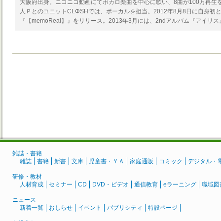
大阪府出身。ニコニコ動画にてボカロ楽曲を中心に歌い、8曲が100万再生
人ＰとのユニットCLΦSHでは、ボーカルを担当。2012年8月8日に自身初
『【memoReal】』をリリース。2013年3月には、2ndアルバム『アイリ
雑誌・書籍
雑誌
書籍
新書
文庫
児童書・ＹＡ
家庭通販
コミック
デジタル・
研修・教材
人材育成
セミナー
CD
DVD・ビデオ
通信教育
eラーニング
職域図
ニュース
新着一覧
おしらせ
イベント
パブリシティ
特設ページ