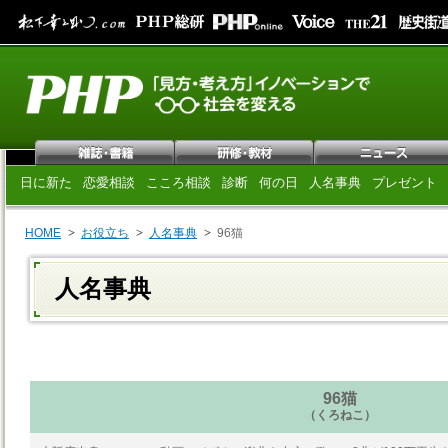
日に新た
恋愛相談
こころ相談
診断
何の日
人名事典
プレゼント
HOME
お役立ち
人名事典
96猫
人名事典
96猫
（くろねこ）