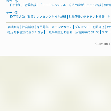
お役立ち
日に新た
恋愛相談
『ＰＨＰスペシャル』今月の診断
こころ相談
何の
テーマ別
松下幸之助
政策シンクタンクＰＨＰ総研
社員研修のＰＨＰ人材開発
Ｐ
会社案内
社会活動
採用募集
メールマガジン
プレゼント
お問合せ
W
特定商取引法に基づく表示
一般事業主行動計画
広告掲載について
スマー
Copyright 