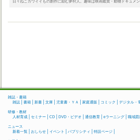
日々ねこカワイイもの創作に励む夢狩人。趣味は映画鑑賞・動物ドキュメン
雑誌・書籍
雑誌
書籍
新書
文庫
児童書・ＹＡ
家庭通販
コミック
デジタル・
研修・教材
人材育成
セミナー
CD
DVD・ビデオ
通信教育
eラーニング
職域図
ニュース
新着一覧
おしらせ
イベント
パブリシティ
特設ページ