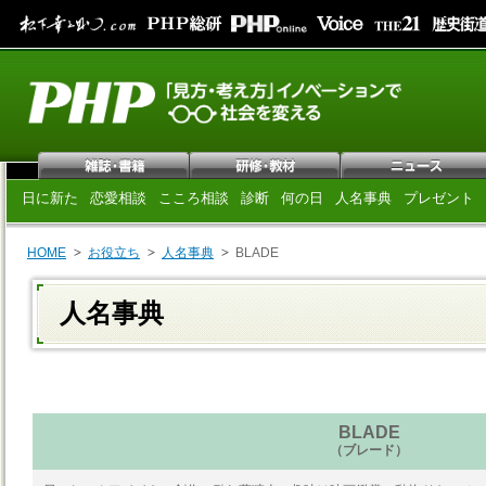
日に新た
恋愛相談
こころ相談
診断
何の日
人名事典
プレゼント
HOME
お役立ち
人名事典
BLADE
人名事典
BLADE
（ブレード）