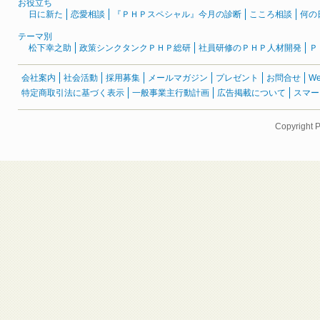
お役立ち
日に新た
恋愛相談
『ＰＨＰスペシャル』今月の診断
こころ相談
何の
テーマ別
松下幸之助
政策シンクタンクＰＨＰ総研
社員研修のＰＨＰ人材開発
Ｐ
会社案内
社会活動
採用募集
メールマガジン
プレゼント
お問合せ
W
特定商取引法に基づく表示
一般事業主行動計画
広告掲載について
スマー
Copyright 