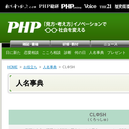
日に新た
恋愛相談
こころ相談
診断
何の日
人名事典
プレゼント
HOME
お役立ち
人名事典
CLΦSH
人名事典
CLΦSH
（くろっしゅ）