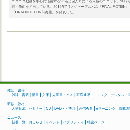
ニコニコ動画を中心に活躍する96猫と囚人Ｐによる異色のユニット。96猫
詞・作曲を担当している。2012年7月メジャーアルバム『FINAL FICTl0N
『FINALΦFICTION前奏曲』を発表した。
雑誌・書籍
雑誌
書籍
新書
文庫
児童書・ＹＡ
家庭通販
コミック
デジタル・
研修・教材
人材育成
セミナー
CD
DVD・ビデオ
通信教育
eラーニング
職域図
ニュース
新着一覧
おしらせ
イベント
パブリシティ
特設ページ