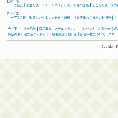
お役立ち
日に新た
恋愛相談
『ＰＨＰスペシャル』今月の診断
こころ相談
何の
テーマ別
松下幸之助
政策シンクタンクＰＨＰ総研
社員研修のＰＨＰ人材開発
Ｐ
会社案内
社会活動
採用募集
メールマガジン
プレゼント
お問合せ
W
特定商取引法に基づく表示
一般事業主行動計画
広告掲載について
スマー
Copyright 