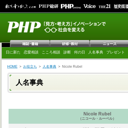
日に新た
恋愛相談
こころ相談
診断
何の日
人名事典
プレゼント
HOME
お役立ち
人名事典
Nicole Rubel
人名事典
Nicole Rubel
（ニコール・ルーベル）