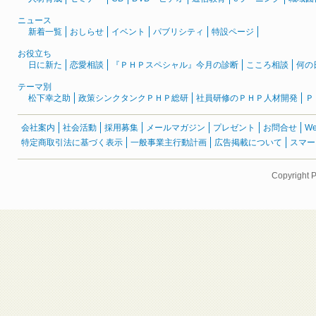
ニュース
新着一覧
おしらせ
イベント
パブリシティ
特設ページ
お役立ち
日に新た
恋愛相談
『ＰＨＰスペシャル』今月の診断
こころ相談
何の
テーマ別
松下幸之助
政策シンクタンクＰＨＰ総研
社員研修のＰＨＰ人材開発
Ｐ
会社案内
社会活動
採用募集
メールマガジン
プレゼント
お問合せ
W
特定商取引法に基づく表示
一般事業主行動計画
広告掲載について
スマー
Copyright 