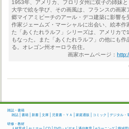
1953年、アメリカ、フロリダ州に双子の姉妹
大学で絵を学び、その画風は、フランスの画家
郷マイアミビーチのアール・デコ建築に影響を
作家ジェームズ・マーシャルに出会い、絵本作
た「あくたれラルフ」シリーズは、アメリカで1
もなった。また「あくたれラルフ」の他にも作
る。オレゴン州オーロラ在住。
画家ホームページ：
http
雑誌・書籍
雑誌
書籍
新書
文庫
児童書・ＹＡ
家庭通販
コミック
デジタル・
研修・教材
人材育成
セミナー
CD
DVD・ビデオ
通信教育
eラーニング
職域図