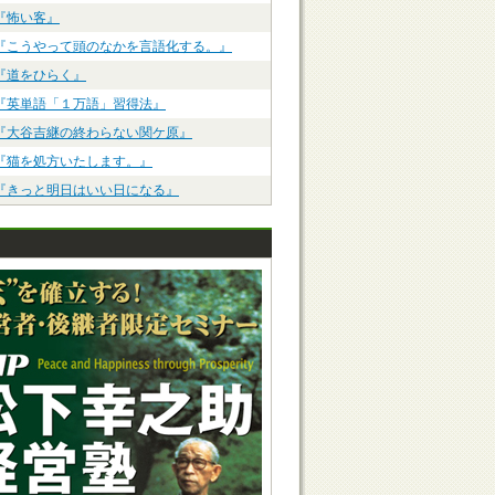
『怖い客』
『こうやって頭のなかを言語化する。』
『道をひらく』
『英単語「１万語」習得法』
『大谷吉継の終わらない関ケ原』
『猫を処方いたします。』
『きっと明日はいい日になる』