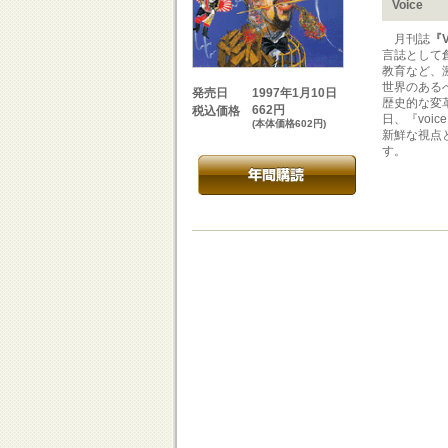
Voice
月刊誌
『V
言誌として
教育など、
世界のある
1997年1月10日
発売日
歴史的な変
662円
税込価格
日、『vo
(本体価格602円)
新鮮な視点
す。