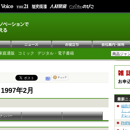
家庭通販
コミック
デジタル・電子書籍
e 1997年2月
最新ニ
福田
く。
ナレ
ナンバー
PH