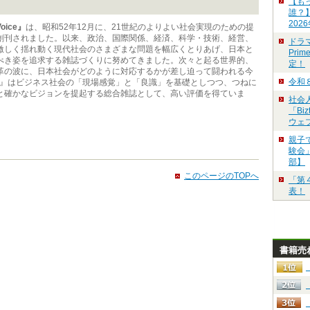
【も
誰？
202
oice』
は、昭和52年12月に、21世紀のよりよい社会実現のための提
創刊されました。以来、政治、国際関係、経済、科学・技術、経営、
ドラ
激しく揺れ動く現代社会のさまざまな問題を幅広くとりあげ、日本と
Pri
べき姿を追求する雑誌づくりに努めてきました。次々と起る世界的、
定！
革の波に、日本社会がどのように対応するかが差し迫って闘われる今
令和
ice』はビジネス社会の「現場感覚」と「良識」を基礎としつつ、つねに
と確かなビジョンを提起する総合雑誌として、高い評価を得ていま
社会
「Bi
ウェ
親子
験会」
部】
このページのTOPへ
「第
表！
書籍売