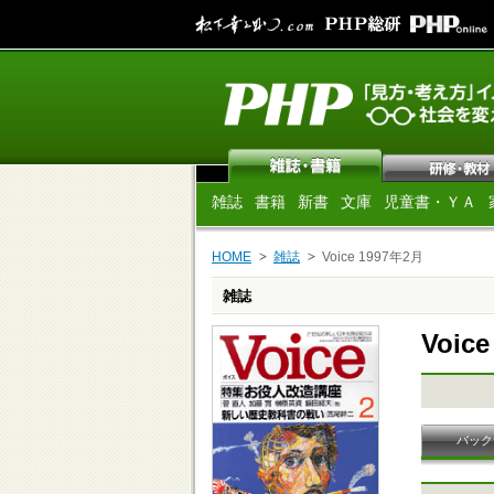
雑誌
書籍
新書
文庫
児童書・ＹＡ
HOME
雑誌
Voice 1997年2月
雑誌
Voic
バック