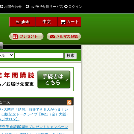
お問合わせ
myPHP会員サービス
ログイン
English
中文
カート
プレゼント
メルマガ登録
ュース
淳×大﨑洋『結局、熱狂できる人がうまくい
』出版記念トークライブ【8/21（金）大阪・
ッジサロン】
P研究所 創設80周年プレゼントキャンペーン