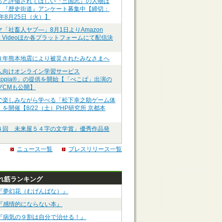
っと評価されてほしい『三国志』の人物は
】『歴史街道』アンケート募集中【締切：
6年8月25日（火）】
マ「社畜人ヤブ―」8月1日よりAmazon
me Videoほか各プラットフォームにて配信決
８年熊本地震により被災されたみなさまへ
人向けオンライン学習サービス
ztopia®」の提供を開始【「ぺこぱ」出演の
ブCMも公開】
で楽しみながら学べる「松下幸之助ゲーム体
を開催【8/22（土）PHP研究所 京都本
４回 未来屋５４字の文学賞」優秀作品発
ニュース一覧
プレスリリース一覧
れ筋ランキング
『夢幻花（むげんばな）』
『感情的にならない本』
『病気の９割は自分で治せる！』