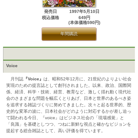
発売日
1997年5月10日
税込価格
649円
(本体価格590円)
年間購読
Voice
月刊誌
『Voice』
は、昭和52年12月に、21世紀のよりよい社会
実現のための提言誌として創刊されました。以来、政治、国際関
係、経済、科学・技術、経営、教育など、激しく揺れ動く現代社
会のさまざまな問題を幅広くとりあげ、日本と世界のあるべき姿
を追求する雑誌づくりに努めてきました。次々と起る世界的、歴
史的な変革の波に、日本社会がどのように対応するかが差し迫っ
て闘われる今日、『voice』はビジネス社会の「現場感覚」と
「良識」を基礎としつつ、つねに新鮮な視点と確かなビジョンを
提起する総合雑誌として、高い評価を得ています。