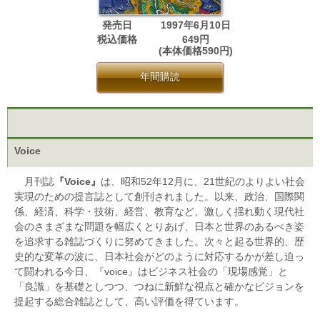
発売日
1997年6月10日
税込価格
649円
(本体価格590円)
年間購読
Voice
月刊誌
『Voice』
は、昭和52年12月に、21世紀のよりよい社会
実現のための提言誌として創刊されました。以来、政治、国際関
係、経済、科学・技術、経営、教育など、激しく揺れ動く現代社
会のさまざまな問題を幅広くとりあげ、日本と世界のあるべき姿
を追求する雑誌づくりに努めてきました。次々と起る世界的、歴
史的な変革の波に、日本社会がどのように対応するかが差し迫っ
て闘われる今日、『voice』はビジネス社会の「現場感覚」と
「良識」を基礎としつつ、つねに新鮮な視点と確かなビジョンを
提起する総合雑誌として、高い評価を得ています。