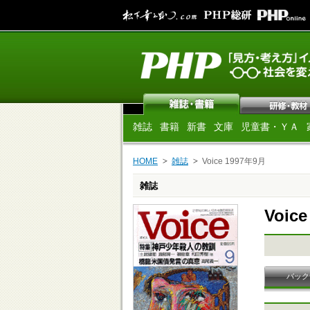
雑誌
書籍
新書
文庫
児童書・ＹＡ
HOME
雑誌
Voice 1997年9月
雑誌
Voic
バック