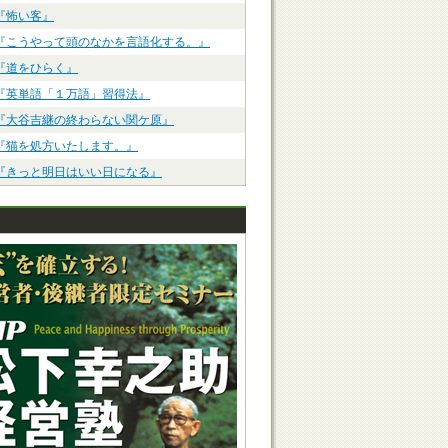
『怖い客』
『こうやって頭のなかを言語化する。』
『道をひらく』
『英単語「１万語」習得法』
『大谷吉継の終わらない関ケ原』
『猫を処方いたします。』
『きっと明日はいい日になる』