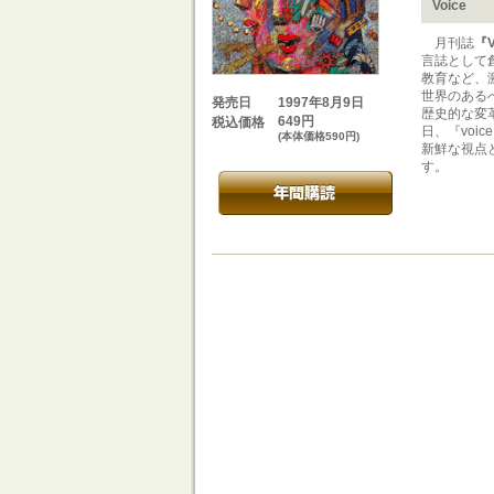
Voice
月刊誌
『V
言誌として
教育など、
世界のある
1997年8月9日
発売日
歴史的な変
649円
税込価格
日、『vo
(本体価格590円)
新鮮な視点
す。