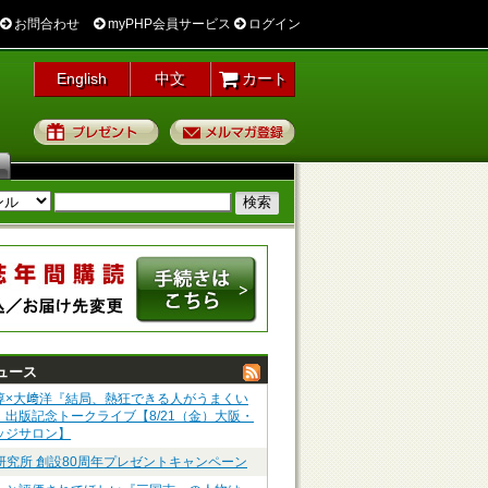
お問合わせ
myPHP会員サービス
ログイン
English
中文
カート
プレゼント
メルマガ登録
ュース
淳×大﨑洋『結局、熱狂できる人がうまくい
』出版記念トークライブ【8/21（金）大阪・
ッジサロン】
P研究所 創設80周年プレゼントキャンペーン