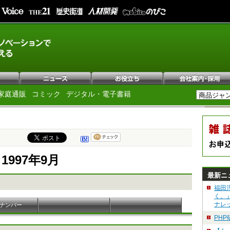
家庭通販
コミック
デジタル・電子書籍
e 1997年9月
最新ニ
福田
く。
ナレ
ナンバー
PH