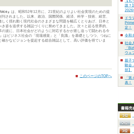
【も
誰？
202
oice』
は、昭和52年12月に、21世紀のよりよい社会実現のための提
創刊されました。以来、政治、国際関係、経済、科学・技術、経営、
ドラ
激しく揺れ動く現代社会のさまざまな問題を幅広くとりあげ、日本と
Pri
べき姿を追求する雑誌づくりに努めてきました。次々と起る世界的、
定！
革の波に、日本社会がどのように対応するかが差し迫って闘われる今
令和
ice』はビジネス社会の「現場感覚」と「良識」を基礎としつつ、つねに
と確かなビジョンを提起する総合雑誌として、高い評価を得ていま
社会
「Bi
ウェ
親子
験会」
部】
このページのTOPへ
「第
表！
書籍売