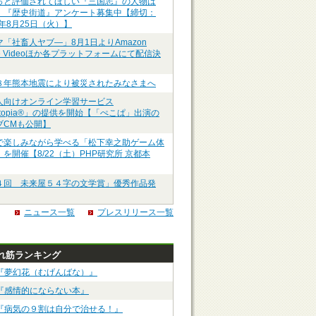
っと評価されてほしい『三国志』の人物は
】『歴史街道』アンケート募集中【締切：
6年8月25日（火）】
マ「社畜人ヤブ―」8月1日よりAmazon
me Videoほか各プラットフォームにて配信決
８年熊本地震により被災されたみなさまへ
人向けオンライン学習サービス
ztopia®」の提供を開始【「ぺこぱ」出演の
ブCMも公開】
で楽しみながら学べる「松下幸之助ゲーム体
を開催【8/22（土）PHP研究所 京都本
４回 未来屋５４字の文学賞」優秀作品発
ニュース一覧
プレスリリース一覧
れ筋ランキング
『夢幻花（むげんばな）』
『感情的にならない本』
『病気の９割は自分で治せる！』