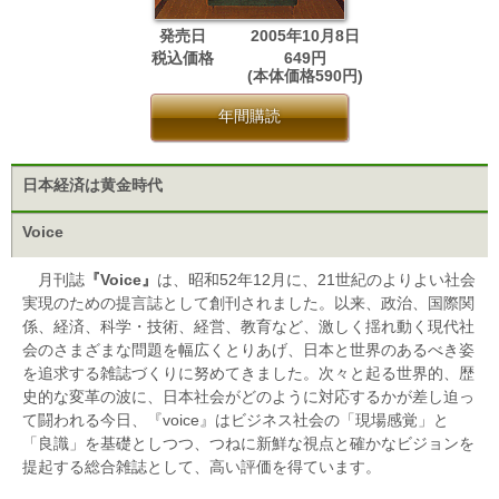
発売日
2005年10月8日
税込価格
649円
(本体価格590円)
年間購読
日本経済は黄金時代
Voice
月刊誌
『Voice』
は、昭和52年12月に、21世紀のよりよい社会
実現のための提言誌として創刊されました。以来、政治、国際関
係、経済、科学・技術、経営、教育など、激しく揺れ動く現代社
会のさまざまな問題を幅広くとりあげ、日本と世界のあるべき姿
を追求する雑誌づくりに努めてきました。次々と起る世界的、歴
史的な変革の波に、日本社会がどのように対応するかが差し迫っ
て闘われる今日、『voice』はビジネス社会の「現場感覚」と
「良識」を基礎としつつ、つねに新鮮な視点と確かなビジョンを
提起する総合雑誌として、高い評価を得ています。