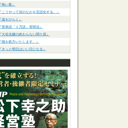
『怖い客』
『こうやって頭のなかを言語化する。』
『道をひらく』
『英単語「１万語」習得法』
『大谷吉継の終わらない関ケ原』
『猫を処方いたします。』
『きっと明日はいい日になる』