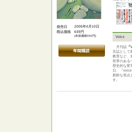
2006年4月10日
発売日
649円
税込価格
(本体価格590円)
Voice
月刊誌
『V
言誌として
教育など、
世界のある
歴史的な変
日、『vo
新鮮な視点
す。