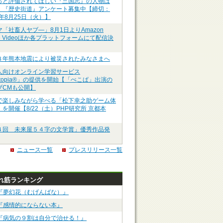
っと評価されてほしい『三国志』の人物は
】『歴史街道』アンケート募集中【締切：
6年8月25日（火）】
マ「社畜人ヤブ―」8月1日よりAmazon
me Videoほか各プラットフォームにて配信決
８年熊本地震により被災されたみなさまへ
人向けオンライン学習サービス
ztopia®」の提供を開始【「ぺこぱ」出演の
ブCMも公開】
で楽しみながら学べる「松下幸之助ゲーム体
を開催【8/22（土）PHP研究所 京都本
４回 未来屋５４字の文学賞」優秀作品発
ニュース一覧
プレスリリース一覧
れ筋ランキング
『夢幻花（むげんばな）』
『感情的にならない本』
『病気の９割は自分で治せる！』