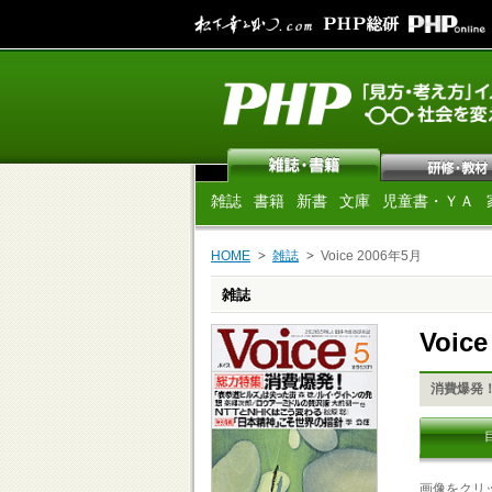
雑誌
書籍
新書
文庫
児童書・ＹＡ
HOME
雑誌
Voice 2006年5月
雑誌
Voic
消費爆発
画像をクリ