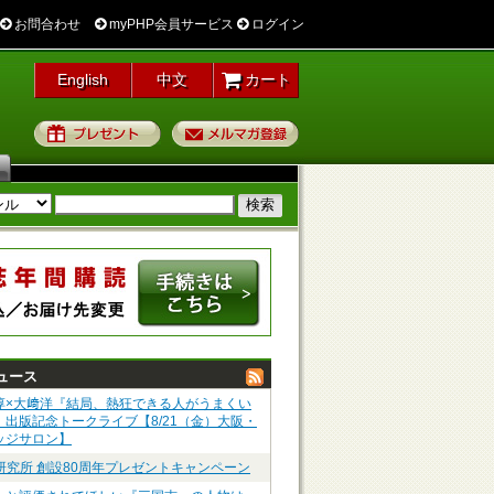
お問合わせ
myPHP会員サービス
ログイン
English
中文
カート
プレゼント
メルマガ登録
ュース
淳×大﨑洋『結局、熱狂できる人がうまくい
』出版記念トークライブ【8/21（金）大阪・
ッジサロン】
P研究所 創設80周年プレゼントキャンペーン