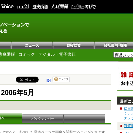
家庭通販
コミック
デジタル・電子書籍
e 2006年5月
最新ニ
！
福田
く。
目次
ナレ
バックナンバー
PH
ックすると、拡大した見本ページの画像を閲覧することができます