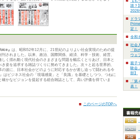
【も
誰？
202
ドラ
Pri
定！
令和
社会
oice』
は、昭和52年12月に、21世紀のよりよい社会実現のための提
「Bi
創刊されました。以来、政治、国際関係、経済、科学・技術、経営、
ウェ
激しく揺れ動く現代社会のさまざまな問題を幅広くとりあげ、日本と
親子
べき姿を追求する雑誌づくりに努めてきました。次々と起る世界的、
験会」
革の波に、日本社会がどのように対応するかが差し迫って闘われる今
部】
ice』はビジネス社会の「現場感覚」と「良識」を基礎としつつ、つねに
と確かなビジョンを提起する総合雑誌として、高い評価を得ていま
「第
表！
このページのTOPへ
書籍売