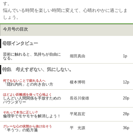
す。
悩んでいる時間を楽しい時間に変えて、心晴れやかに過ごしま
しょう。
今月号の目次
巻頭インタビュー
芸術に触れると、気持ちが自由に
堀田真由
1p
なる。
特集 考えすぎない、気にしない。
何でもないことで疲れる人へ
榎本博明
12p
「隠れ内向」との向き合い方
ほどよい距離感を保って心地よく
しんどい人間関係を手放すための
長谷川俊雄
20p
バウンダリー
それって本当に正しい?
平尾昌宏
28p
倫理学でモヤモヤを解消しよう！
グレーな心の状態から抜け出そう
平 光源
36p
「半うつ」の処方箋