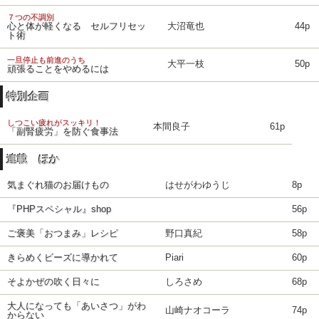
７つの不調別
心と体が軽くなる セルフリセッ
大沼竜也
44p
ト術
一旦停止も前進のうち
大平一枝
50p
頑張ることをやめるには
特別企画
しつこい疲れがスッキリ！
本間良子
61p
「副腎疲労」を防ぐ食事法
連載 ほか
気まぐれ猫のお届けもの
はせがわゆうじ
8p
『PHPスペシャル』shop
56p
ご褒美「おつまみ」レシピ
野口真紀
58p
きらめくビーズに導かれて
Piari
60p
そよかぜの吹く日々に
しろさめ
68p
大人になっても「あいさつ」がわ
山崎ナオコーラ
74p
からない