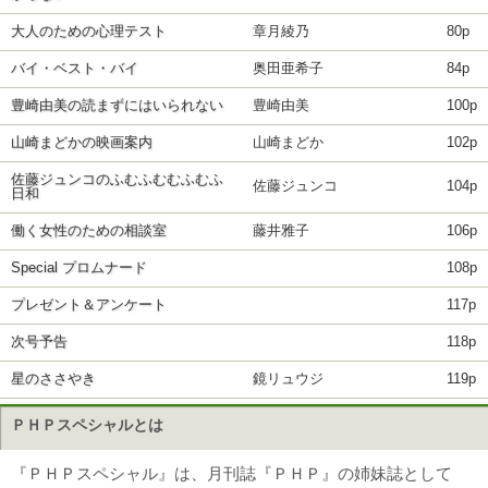
大人のための心理テスト
章月綾乃
80p
バイ・ベスト・バイ
奥田亜希子
84p
豊崎由美の読まずにはいられない
豊崎由美
100p
山崎まどかの映画案内
山崎まどか
102p
佐藤ジュンコのふむふむむふむふ
佐藤ジュンコ
104p
日和
働く女性のための相談室
藤井雅子
106p
Special プロムナード
108p
プレゼント＆アンケート
117p
次号予告
118p
星のささやき
鏡リュウジ
119p
ＰＨＰスペシャルとは
『ＰＨＰスペシャル』は、月刊誌『ＰＨＰ』の姉妹誌として