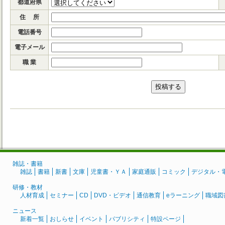
都道府県
住 所
電話番号
電子メール
職 業
投稿する
雑誌・書籍
雑誌
書籍
新書
文庫
児童書・ＹＡ
家庭通販
コミック
デジタル・
研修・教材
人材育成
セミナー
CD
DVD・ビデオ
通信教育
eラーニング
職域図
ニュース
新着一覧
おしらせ
イベント
パブリシティ
特設ページ