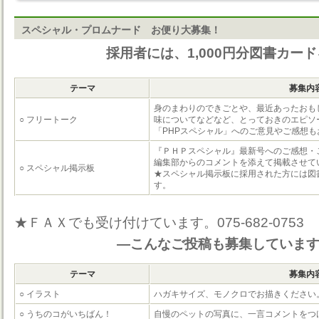
スペシャル・プロムナード お便り大募集！
採用者には、1,000円分図書カー
テーマ
募集内
身のまわりのできごとや、最近あったおも
○ フリートーク
味についてなどなど、とっておきのエピソ
「PHPスペシャル」へのご意見やご感想
『ＰＨＰスペシャル』最新号へのご感想・
編集部からのコメントを添えて掲載させて
○ スペシャル掲示板
★スペシャル掲示板に採用された方には図書
す。
★ＦＡＸでも受け付けています。075-682-0753
―こんなご投稿も募集していま
テーマ
募集内
○ イラスト
ハガキサイズ、モノクロでお描きください
○ うちのコがいちばん！
自慢のペットの写真に、一言コメントをつ