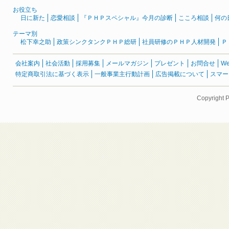
お役立ち
日に新た
恋愛相談
『ＰＨＰスペシャル』今月の診断
こころ相談
何の
テーマ別
松下幸之助
政策シンクタンクＰＨＰ総研
社員研修のＰＨＰ人材開発
Ｐ
会社案内
社会活動
採用募集
メールマガジン
プレゼント
お問合せ
W
特定商取引法に基づく表示
一般事業主行動計画
広告掲載について
スマー
Copyright 