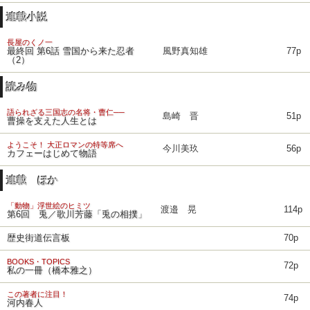
連載小説
長屋のくノ一
最終回 第6話 雪国から来た忍者
風野真知雄
77p
（2）
読み物
語られざる三国志の名将・曹仁──
島崎 晋
51p
曹操を支えた人生とは
ようこそ！ 大正ロマンの特等席へ
今川美玖
56p
カフェーはじめて物語
連載 ほか
「動物」浮世絵のヒミツ
渡邉 晃
114p
第6回 兎／歌川芳藤「兎の相撲」
歴史街道伝言板
70p
BOOKS・TOPICS
72p
私の一冊（橋本雅之）
この著者に注目！
74p
河内春人