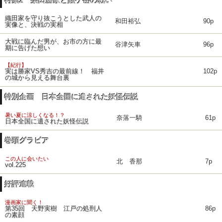
特集2 柴田勝家と賤ケ岳の戦い
織田家を守り抜こうとした武人の
和田裕弘
90p
実像と、決戦の実相
大戦に臨んだ男が、お市の方に最
谷津矢車
96p
期に告げた想い
【紀行】
実は勝家VS秀吉の最前線！ 福井
102p
の城から見える舞台裏
特別企画 日本全国に遺された妖怪伝説
暑い夏に涼しくなる！？
奈落一騎
61p
日本全国に遺された妖怪伝説
巻頭グラビア
この人に会いたい
北 香那
7p
vol.225
好評連載
漫画家に聞く！
第35回 天野実樹 江戸の処刑人
86p
の素顔