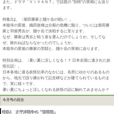
また、ドラマ「ＶＩＶＡＮＴ」で話題の “別班”の実相にも迫り
ます。
特集2は、〈柴田勝家と賤ケ岳の戦い〉。
本能寺の変後、織田政権は分裂の危機に陥り、ついには柴田勝
家と羽柴秀吉が、賤ケ岳で決戦するに至ります。
なぜ、勝家は秀吉と戦う道を選んだのでしょうか。そしてな
ぜ、敗れねばならなかったのでしょうか。
本能寺の変後の勝家の苦闘と、賤ケ岳の実相に迫ります。
特別企画は、〈暑い夏に涼しくなる！？ 日本全国に遺された妖
怪伝説〉。
日本各地に遺る妖怪伝承のなかには、名所にゆかりのあるもの
から、地元で語り継がれて記念碑などが建てられているものま
で、実に様々です。
暑い夏にちょっと涼しくなれる妖怪の話に触れてみませんか？
今月号の目次
特集1 太平洋戦争の「情報戦」