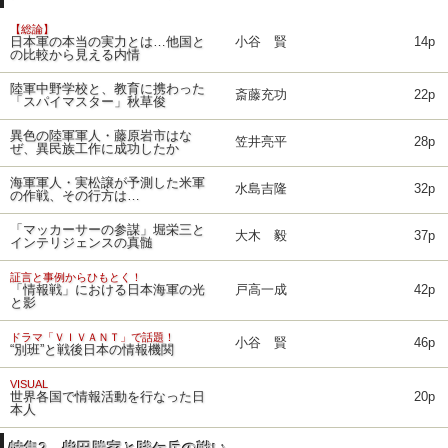
【総論】
日本軍の本当の実力とは…他国と
小谷 賢
14p
の比較から見える内情
陸軍中野学校と、教育に携わった
斎藤充功
22p
「スパイマスター」秋草俊
異色の陸軍軍人・藤原岩市はな
笠井亮平
28p
ぜ、異民族工作に成功したか
海軍軍人・実松譲が予測した米軍
水島吉隆
32p
の作戦、その行方は…
「マッカーサーの参謀」堀栄三と
大木 毅
37p
インテリジェンスの真髄
証言と事例からひもとく！
「情報戦」における日本海軍の光
戸高一成
42p
と影
ドラマ「ＶＩＶＡＮＴ」で話題！
小谷 賢
46p
“別班”と戦後日本の情報機関
VISUAL
世界各国で情報活動を行なった日
20p
本人