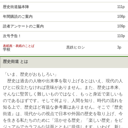
歴史街道脇本陣
111p
年間購読のご案内
108p
読者アンケートのご案内
109p
次号予告！
110p
表紙画・表紙のことば
黒鉄ヒロシ
3p
学校
歴史街道 とは
「いま、歴史がおもしろい」
歴史は過去の人物や出来事を取り上げるとはいえ、現代の人
びとに役立たなければ意味がありません。また、歴史は本来、
そんなに堅苦しく難しいものではなく、もっと身近で楽しいも
のであるはずです。そして何より、人間を知り、時代の流れを
知る上で、歴史ほど有益な参考書はありません。そこで『歴史
街道』は、現代からの視点で日本や外国の歴史を取り上げ、今
を生きる私たちのために「活かせる歴史」「楽しい歴史」をビ
ジュアルでカラフルな誌面とともに提供します。いわば、新し