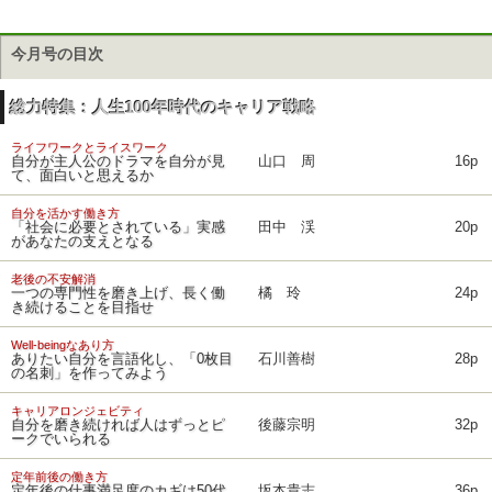
今月号の目次
総力特集：人生100年時代のキャリア戦略
ライフワークとライスワーク
自分が主人公のドラマを自分が見
山口 周
16p
て、面白いと思えるか
自分を活かす働き方
「社会に必要とされている」実感
田中 渓
20p
があなたの支えとなる
老後の不安解消
一つの専門性を磨き上げ、長く働
橘 玲
24p
き続けることを目指せ
Well-beingなあり方
ありたい自分を言語化し、「0枚目
石川善樹
28p
の名刺」を作ってみよう
キャリアロンジェビティ
自分を磨き続ければ人はずっとピ
後藤宗明
32p
ークでいられる
定年前後の働き方
定年後の仕事満足度のカギは50代
坂本貴志
36p