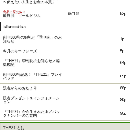
へ伝えたい人生とお金の本質』
商品に歴史あり
藤井龍二
92p
最終回 ゴールドジム
Information
創刊500号の御礼と「季刊化」のお
1p
知らせ
今月のキーフレーズ
5p
『THE21』季刊化のお知らせ／編
64p
集後記
創刊500号記念！『THE21』プレイ
65p
バック
読者からのおたより
88p
読者プレゼント＆インフォメーシ
89p
ョン
『THE21』から生まれた本／バッ
90p
クナンバーのご案内
THE21 とは