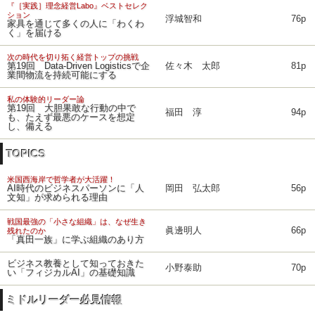
『［実践］理念経営Labo』ベストセレク
ション
浮城智和
76p
家具を通じて多くの人に「わくわ
く」を届ける
次の時代を切り拓く経営トップの挑戦
第19回 Data-Driven Logisticsで企
佐々木 太郎
81p
業間物流を持続可能にする
私の体験的リーダー論
第19回 大胆果敢な行動の中で
福田 淳
94p
も、たえず最悪のケースを想定
し、備える
TOPICS
米国西海岸で哲学者が大活躍！
AI時代のビジネスパーソンに「人
岡田 弘太郎
56p
文知」が求められる理由
戦国最強の「小さな組織」は、なぜ生き
眞邊明人
66p
残れたのか
「真田一族」に学ぶ組織のあり方
ビジネス教養として知っておきた
小野泰助
70p
い「フィジカルAI」の基礎知識
ミドルリーダー必見情報