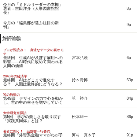
今月の「ミドルリーダーの本棚」
選者：吉田洋介（人事図書館館
8p
長）
今月の「編集部が選ぶ注目の新
9p
刊」
好評連載
プロが深読み！ 身近なデータの裏オモ
テ
最終回 生成AIが及ぼす雇用への
宮本弘曉
6p
影響――AI時代に改めて問われる
人間の価値
2040年の経済学
最終回 AIはどこまで進化す
鈴木貴博
60p
る？ 人類は最終的にどうなる？
私の原動力
第49回 デザインの力で心を動か
筧 裕介
84p
し、世の中の幸せを増やしていく
大学研究室探訪
第5回 学びの楽しさを取り戻す
松本雄一
86p
「実践共同体」とは？
著者に聞く！ 話題書一行要約
最終回『外資系金融ママがわが子
河村 真木子
91p