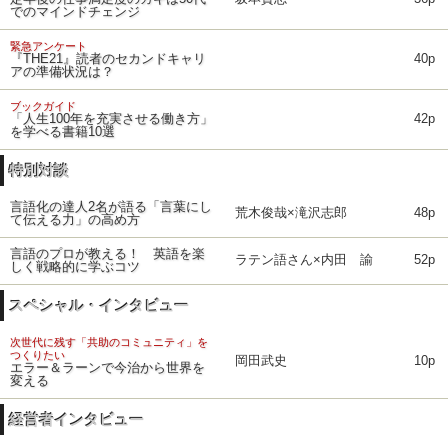
でのマインドチェンジ
緊急アンケート
『THE21』読者のセカンドキャリ
40p
アの準備状況は？
ブックガイド
「人生100年を充実させる働き方」
42p
を学べる書籍10選
特別対談
言語化の達人2名が語る「言葉にし
荒木俊哉×滝沢志郎
48p
て伝える力」の高め方
言語のプロが教える！ 英語を楽
ラテン語さん×内田 諭
52p
しく戦略的に学ぶコツ
スペシャル・インタビュー
次世代に残す「共助のコミュニティ」を
つくりたい
岡田武史
10p
エラー＆ラーンで今治から世界を
変える
経営者インタビュー