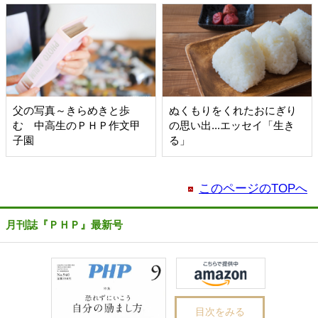
父の写真～きらめきと歩
ぬくもりをくれたおにぎり
む 中高生のＰＨＰ作文甲
の思い出...エッセイ「生き
子園
る」
このページのTOPへ
月刊誌『ＰＨＰ』最新号
目次をみる