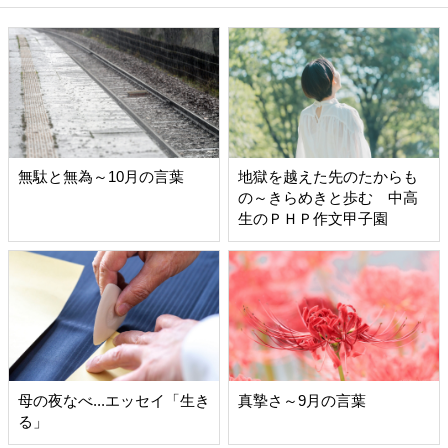
無駄と無為～10月の言葉
地獄を越えた先のたからも
の～きらめきと歩む 中高
生のＰＨＰ作文甲子園
母の夜なべ...エッセイ「生き
真摯さ～9月の言葉
る」