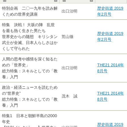
▲
▼
▲
▼
特別企画 二〇一九年を読み解
歴史街道 2019
出口治明
くための世界史講座
年2月号
特集 決戦！ 大坂の陣 乱世
を最も熱く生きた男たち
歴史街道 2019
世界史からの随想 キリシタン
荒山徹
年2月号
武士が全滅、日本人らしさはか
くして守られた
人間の思考や感情を深く知るた
めの「世界史」
THE21 2014年
出口治明
総力特集：スキルとしての「教
8月号
養」入門
政治・経済ニュースを読むため
の“世界史”
THE21 2014年
茂木 誠
総力特集：スキルとしての「教
8月号
養」入門
特集1 日本と朝鮮半島の2000
年史
歴史街道 2019