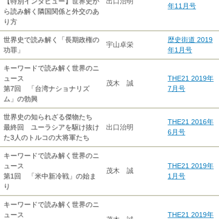
【特別インタビュー】世界史か
出口治明
年11月号
ら読み解く隣国関係と外交のあ
り方
世界史で読み解く「長期政権の
歴史街道 2019
宇山卓栄
功罪」
年1月号
キーワードで読み解く世界のニ
ュース
THE21 2019年
茂木 誠
第7回 「台湾ナショナリズ
7月号
ム」の勃興
世界史の知られざる傑物たち
THE21 2016年
最終回 ユーラシアを駆け抜け
出口治明
6月号
た3人のトルコの大将軍たち
キーワードで読み解く世界のニ
ュース
THE21 2019年
茂木 誠
第1回 「米中新冷戦」の始ま
1月号
り
キーワードで読み解く世界のニ
ュース
THE21 2019年