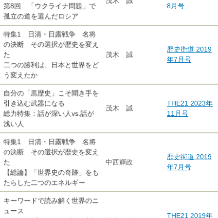
茂木 誠
第8回 「ウクライナ問題」で
8月号
孤立の道を選んだロシア
特集1 日清・日露戦争 名将
の決断 その選択が歴史を変え
歴史街道 2019
た
茂木 誠
年7月号
二つの勝利は、日本と世界をど
う変えたか
自分の「黒歴史」こそ聞き手を
引き込む武器になる
THE21 2023年
茂木 誠
総力特集：話が深い人vs.話が
11月号
浅い人
特集1 日清・日露戦争 名将
の決断 その選択が歴史を変え
歴史街道 2019
た
中西輝政
年7月号
【総論】「世界史の奇跡」をも
たらした二つのエネルギー
キーワードで読み解く世界のニ
ュース
THE21 2019年