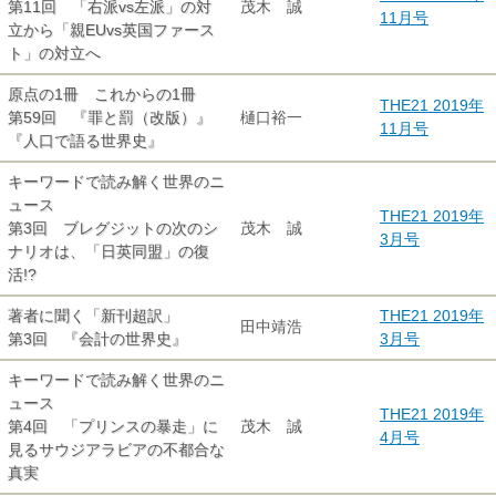
第11回 「右派vs左派」の対
茂木 誠
11月号
立から「親EUvs英国ファース
ト」の対立へ
原点の1冊 これからの1冊
THE21 2019年
第59回 『罪と罰（改版）』
樋口裕一
11月号
『人口で語る世界史』
キーワードで読み解く世界のニ
ュース
THE21 2019年
第3回 ブレグジットの次のシ
茂木 誠
3月号
ナリオは、「日英同盟」の復
活!?
著者に聞く「新刊超訳」
THE21 2019年
田中靖浩
第3回 『会計の世界史』
3月号
キーワードで読み解く世界のニ
ュース
THE21 2019年
第4回 「プリンスの暴走」に
茂木 誠
4月号
見るサウジアラビアの不都合な
真実