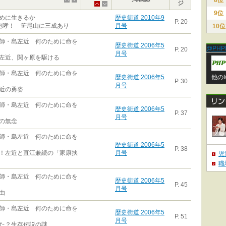
8位
ジ
9位
めに生きるか
歴史街道 2010年9
P. 20
咆哮！ 笹尾山に三成あり
月号
10位
師・島左近 何のために命を
歴史街道 2006年5
@PHP
P. 20
月号
左近、関ヶ原を駆ける
師・島左近 何のために命を
歴史街道 2006年5
他のt
P. 30
月号
近の勇姿
師・島左近 何のために命を
歴史街道 2006年5
P. 37
月号
の無念
師・島左近 何のために命を
歴史街道 2006年5
P. 38
！左近と直江兼続の「家康挟
月号
児
職
師・島左近 何のために命を
歴史街道 2006年5
P. 45
月号
由
師・島左近 何のために命を
歴史街道 2006年5
P. 51
月号
た？生存伝説の謎