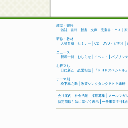
雑誌・書籍
雑誌
書籍
新書
文庫
児童書・ＹＡ
家
研修・教材
人材育成
セミナー
CD
DVD・ビデオ
ニュース
新着一覧
おしらせ
イベント
パブリシ
お役立ち
日に新た
恋愛相談
『ＰＨＰスペシャル
テーマ別
松下幸之助
政策シンクタンクＰＨＰ総研
会社案内
社会活動
採用募集
メールマガ
特定商取引法に基づく表示
一般事業主行動