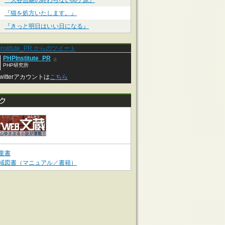
『大谷吉継の終わらない関ケ原』
『猫を処方いたします。』
『きっと明日はいい日になる』
Institute_PR からのツイート
PHPInstitute_PR
a
PHP研究所
witterアカウントは
こちら
童書
域図書（マニュアル／書籍）