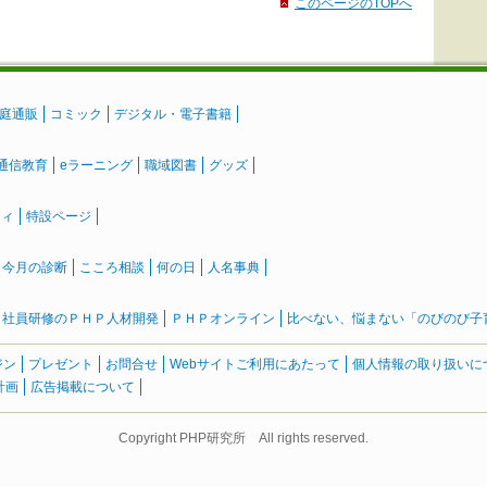
このページのTOPへ
庭通販
コミック
デジタル・電子書籍
通信教育
eラーニング
職域図書
グッズ
ティ
特設ページ
』今月の診断
こころ相談
何の日
人名事典
社員研修のＰＨＰ人材開発
ＰＨＰオンライン
比べない、悩まない「のびのび子育て
ジン
プレゼント
お問合せ
Webサイトご利用にあたって
個人情報の取り扱いに
計画
広告掲載について
Copyright PHP研究所 All rights reserved.