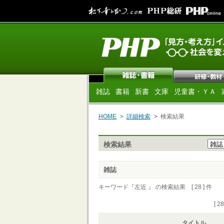
雑誌
書籍
新書
文庫
児童書・ＹＡ
HOME
詳細検索
検索結果
検索結果
雑誌
キーワード『左近 』 の検索結果 [ 28 ] 件
[ 2
タイトル