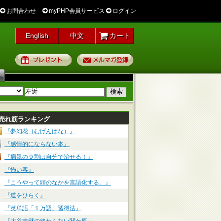
お問合わせ
myPHP会員サービス
ログイン
English
中文
カート
プレゼント
メルマガ登録
売れ筋ランキング
『夢幻花（むげんばな）』
『感情的にならない本』
『病気の９割は自分で治せる！』
『怖い客』
『こうやって頭のなかを言語化する。』
『道をひらく』
『英単語「１万語」習得法』