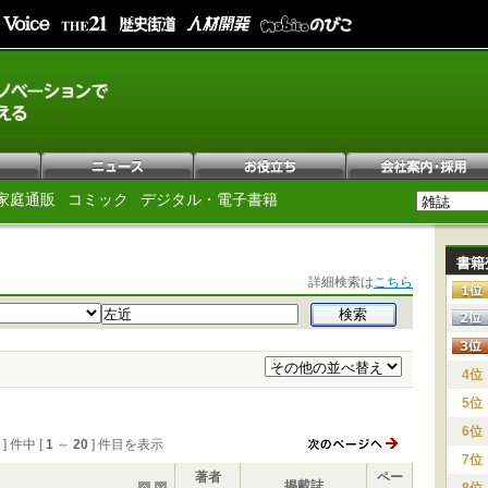
家庭通販
コミック
デジタル・電子書籍
書籍
詳細検索は
こちら
4位
5位
6位
8 ] 件中 [
1
～
20
] 件目を表示
7位
著者
ペー
掲載誌