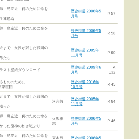
師・島左近 何のために命を
歴史街道 2006年5
P. 57
月号
生連也斎
師・島左近 何のために命を
歴史街道 2006年5
P. 58
月号
近まで 女性が残した戦国の
歴史街道 2005年
P. 90
11月号
孫たち
歴史街道 2009年6
P.
ラスト壁紙ダウンロード
月号
132
るもののために
歴史街道 2016年
P. 45
田家臣団
10月号
近まで 女性が残した戦国の
歴史街道 2005年
河合敦
P. 84
11月号
残った
師・島左近 何のために命を
火坂雅
歴史街道 2006年5
P. 46
志
月号
かった鬼神の如き戦ぶり
師・島左近 何のために命を
宮本昌
歴史街道 2006年5