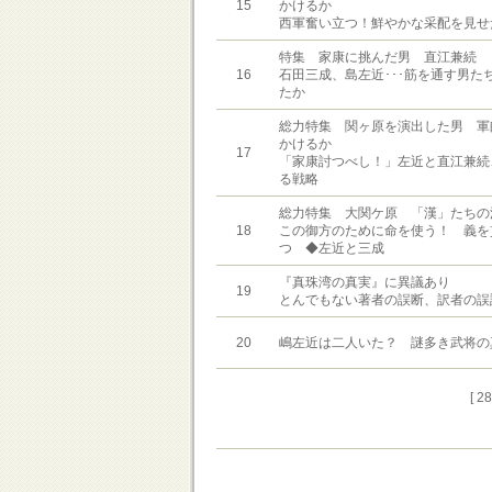
15
かけるか
西軍奮い立つ！鮮やかな采配を見せ
特集 家康に挑んだ男 直江兼続 
16
石田三成、島左近･･･筋を通す男た
たか
総力特集 関ヶ原を演出した男 軍
かけるか
17
「家康討つべし！」左近と直江兼続
る戦略
総力特集 大関ケ原 「漢」たちの
18
この御方のために命を使う！ 義を
つ ◆左近と三成
『真珠湾の真実』に異議あり
19
とんでもない著者の誤断、訳者の誤
20
嶋左近は二人いた？ 謎多き武将の
[ 2