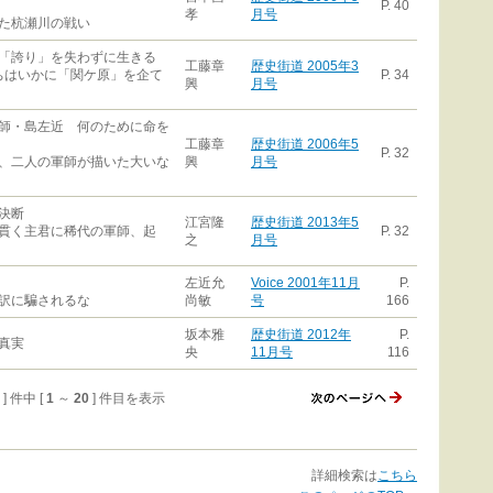
P. 40
孝
月号
た杭瀬川の戦い
「誇り」を失わずに生きる
工藤章
歴史街道 2005年3
ちはいかに「関ケ原」を企て
P. 34
興
月号
師・島左近 何のために命を
工藤章
歴史街道 2006年5
P. 32
、二人の軍師が描いた大いな
興
月号
決断
江宮隆
歴史街道 2013年5
貫く主君に稀代の軍師、起
P. 32
之
月号
左近允
Voice 2001年11月
P.
訳に騙されるな
尚敏
号
166
坂本雅
歴史街道 2012年
P.
真実
央
11月号
116
8 ] 件中 [
1
～
20
] 件目を表示
詳細検索は
こちら