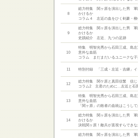
総力特集 関ヶ原を演出した男 軍
8
かけるか
コラム４ 左近の血をひく剣豪・柳
総力特集 関ヶ原を演出した男 軍
9
かけるか
史蹟紹介 左近、九つの足跡
特集 明智光秀から石田三成、島左
10
意外な血筋
コラム まだまだいるユニークな子
11
特別付録 「三成・左近・吉継」イ
総力特集 関ケ原と真田信繁 信じ
12
コラム2 主君のために…左近と石
特集 明智光秀から石田三成、島左
13
意外な血筋
「関ヶ原」の敗者の血統はこうして
総力特集 関ヶ原を演出した男 軍
14
かけるか
決戦関ヶ原！敵兵が直視すらできな
総力特集 関ヶ原を演出した男 軍