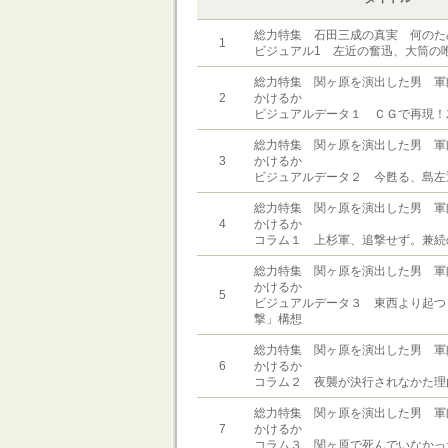
総力特集 石田三成の真実 何のた
1
ビジュアル1 左近の奮迅、大筒の
総力特集 関ヶ原を演出した男 軍
2
かけるか
ビジュアルデータ１ ＣＧで再現！
総力特集 関ヶ原を演出した男 軍
3
かけるか
ビジュアルデータ２ 今甦る、島左
総力特集 関ヶ原を演出した男 軍
4
かけるか
コラム１ 上杉軍、追撃せず。兼続
総力特集 関ヶ原を演出した男 軍
かけるか
5
ビジュアルデータ３ 東西より起つ
撃」構想
総力特集 関ヶ原を演出した男 軍
6
かけるか
コラム２ 夜襲が決行されなかた理
総力特集 関ヶ原を演出した男 軍
7
かけるか
コラム３ 関ヶ原で死んでいなかっ