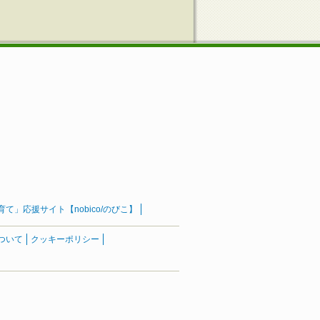
」応援サイト【nobico/のびこ】
ついて
クッキーポリシー