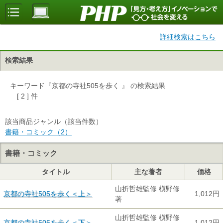
詳細検索はこちら
検索結果
キーワード『京都の寺社505を歩く 』 の検索結果
[ 2 ] 件
該当商品ジャンル（該当件数）
書籍・コミック（2）
書籍・コミック
タイトル
主な著者
価格
山折哲雄監修 槇野修
京都の寺社505を歩く＜上＞
1,012円
著
山折哲雄監修 槇野修
京都の寺社505を歩く＜下＞
1,012円