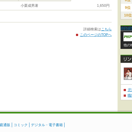
8位
小栗成男著
1,650円
9位
10位
@PHP
詳細検索は
こちら
このページのTOPへ
他のt
児
職
庭通販
コミック
デジタル・電子書籍