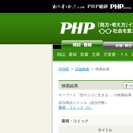
雑誌
書籍
新書
文庫
児童書・ＹＡ
HOME
詳細検索
検索結果
検索結果
キーワード『型やぶりに生きる 』 の検索結果 [ 
該当商品ジャンル（該当件数）
書籍・コミック（1）
書籍・コミック
タイトル