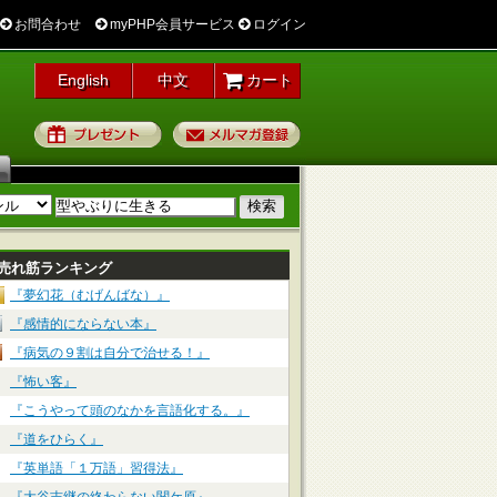
お問合わせ
myPHP会員サービス
ログイン
English
中文
カート
プレゼント
メルマガ登録
売れ筋ランキング
『夢幻花（むげんばな）』
『感情的にならない本』
『病気の９割は自分で治せる！』
『怖い客』
『こうやって頭のなかを言語化する。』
『道をひらく』
『英単語「１万語」習得法』