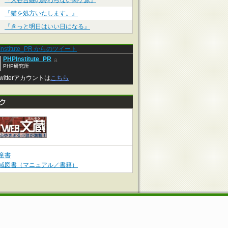
『大谷吉継の終わらない関ケ原』
『猫を処方いたします。』
『きっと明日はいい日になる』
Institute_PR からのツイート
PHPInstitute_PR
a
PHP研究所
witterアカウントは
こちら
童書
域図書（マニュアル／書籍）