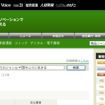
家庭通販
コミック
デジタル・電子書籍
書籍
詳細検索は
こちら
1 ] 件
4位
5位
6位
7位
主な著者