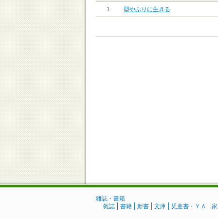
1
型やぶりに生きる
雑誌・書籍
雑誌
書籍
新書
文庫
児童書・ＹＡ
家