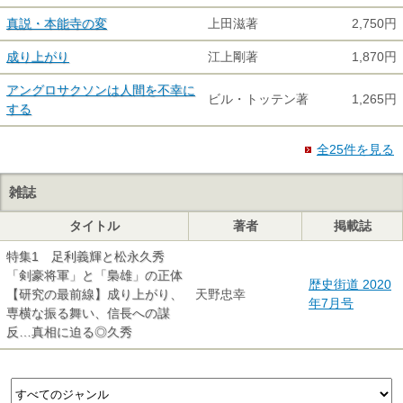
真説・本能寺の変
上田滋著
2,750円
成り上がり
江上剛著
1,870円
アングロサクソンは人間を不幸に
ビル・トッテン著
1,265円
する
全25件を見る
雑誌
タイトル
著者
掲載誌
特集1 足利義輝と松永久秀
「剣豪将軍」と「梟雄」の正体
歴史街道 2020
【研究の最前線】成り上がり、
天野忠幸
年7月号
専横な振る舞い、信長への謀
反…真相に迫る◎久秀