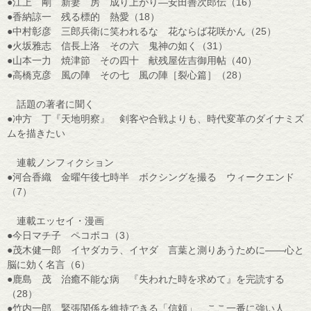
●江上 剛 新妻 房 成り上がり―安田善次郎伝（16）
●香納諒一 残る標的 熱愛（18）
●中村彰彦 三郎兵衛に笑われるな 花ならば花咲かん（25）
●火坂雅志 信長上洛 その六 鬼神の如く（31）
●山本一力 焼津節 その四十 献残屋佐吉御用帖（40）
●高橋克彦 風の陣 その七 風の陣［裂心篇］（28）
話題の著者に聞く
●冲方 丁『天地明察』 剣客や合戦よりも、時代変革のダイナミズ
ムを描きたい
連載ノンフィクション
●河合香織 金曜午後七時半 ボクシングを撮る ウィークエンド
（7）
連載エッセイ・漫画
●今日マチ子 ペコポコ（3）
●茂木健一郎 イヤダカラ、イヤダ 言葉と測りあうために――心と
脳に効く名言（6）
●鹿島 茂 治癒不能な病 『失われた時を求めて』を完読する
（28）
●竹内一郎 緊張関係を維持できる「信頼」 ここ一番に強い人