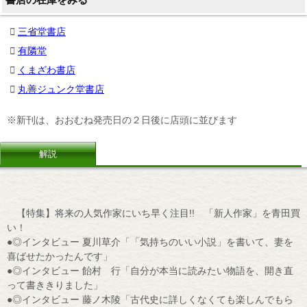
三省堂書店
有隣堂
くまざわ書店
丸善ジュンク堂書店
※新刊は、おおむね発売日の２日後に店頭に並びます
解説
【特集】将来の人気作家にいち早く注目!! 「新人作家」を青田買
い！
●◎インタビュー 夏川草介「「気持ちのいい小説」を書いて、妻を
喜ばせたかったんです」
●◎インタビュー 飴村 行「自分が本当に読みたい物語を、開き直
って書ききりました」
●◎インタビュー 藤ノ木陵「古代史に詳しくなくても楽しんでもら