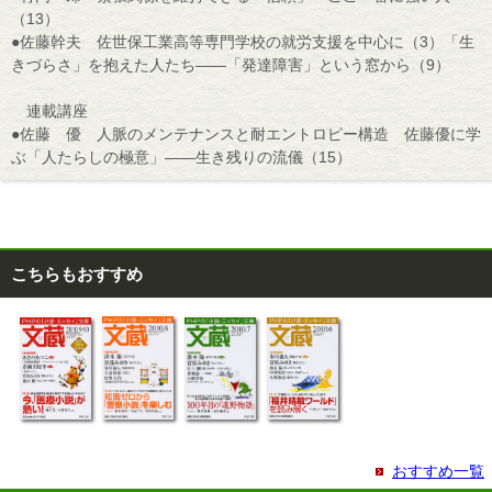
（13）
●佐藤幹夫 佐世保工業高等専門学校の就労支援を中心に（3）「生
きづらさ」を抱えた人たち――「発達障害」という窓から（9）
連載講座
●佐藤 優 人脈のメンテナンスと耐エントロピー構造 佐藤優に学
ぶ「人たらしの極意」――生き残りの流儀（15）
こちらもおすすめ
おすすめ一覧