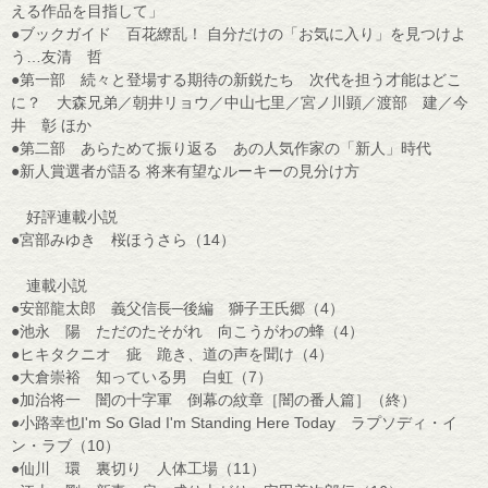
える作品を目指して」
●ブックガイド 百花繚乱！ 自分だけの「お気に入り」を見つけよ
う…友清 哲
●第一部 続々と登場する期待の新鋭たち 次代を担う才能はどこ
に？ 大森兄弟／朝井リョウ／中山七里／宮ノ川顕／渡部 建／今
井 彰 ほか
●第二部 あらためて振り返る あの人気作家の「新人」時代
●新人賞選者が語る 将来有望なルーキーの見分け方
好評連載小説
●宮部みゆき 桜ほうさら（14）
連載小説
●安部龍太郎 義父信長─後編 獅子王氏郷（4）
●池永 陽 ただのたそがれ 向こうがわの蜂（4）
●ヒキタクニオ 疵 跪き、道の声を聞け（4）
●大倉崇裕 知っている男 白虹（7）
●加治将一 闇の十字軍 倒幕の紋章［闇の番人篇］（終）
●小路幸也I'm So Glad I'm Standing Here Today ラプソディ・イ
ン・ラブ（10）
●仙川 環 裏切り 人体工場（11）