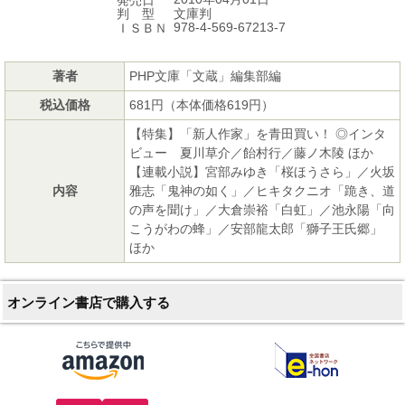
発売日
文庫判
判 型
978-4-569-67213-7
ＩＳＢＮ
著者
PHP文庫「文蔵」編集部編
税込価格
681円（本体価格619円）
【特集】「新人作家」を青田買い！ ◎インタ
ビュー 夏川草介／飴村行／藤ノ木陵 ほか
【連載小説】宮部みゆき「桜ほうさら」／火坂
内容
雅志「鬼神の如く」／ヒキタクニオ「跪き、道
の声を聞け」／大倉崇裕「白虹」／池永陽「向
こうがわの蜂」／安部龍太郎「獅子王氏郷」
ほか
オンライン書店で購入する