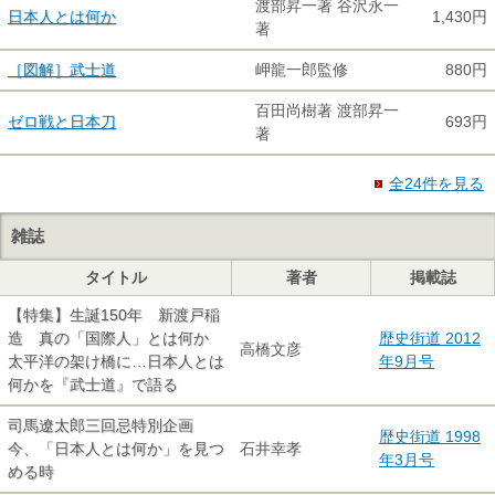
渡部昇一著 谷沢永一
日本人とは何か
1,430円
著
［図解］武士道
岬龍一郎監修
880円
百田尚樹著 渡部昇一
ゼロ戦と日本刀
693円
著
全24件を見る
雑誌
タイトル
著者
掲載誌
【特集】生誕150年 新渡戸稲
造 真の「国際人」とは何か
歴史街道 2012
高橋文彦
太平洋の架け橋に…日本人とは
年9月号
何かを『武士道』で語る
司馬遼太郎三回忌特別企画
歴史街道 1998
今、「日本人とは何か」を見つ
石井幸孝
年3月号
める時