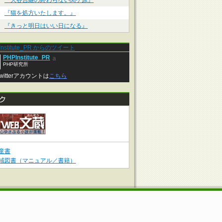
『大谷吉継の終わらない関ケ原』
『猫を処方いたします。』
『きっと明日はいい日になる』
Institute_PR からのツイート
PHPInstitute_PR
a
PHP研究所
witterアカウントは
こちら
童書
域図書（マニュアル／書籍）