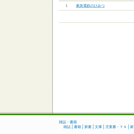
1
東急電鉄のひみつ
雑誌・書籍
雑誌
書籍
新書
文庫
児童書・ＹＡ
家