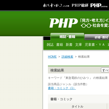
雑誌
書籍
新書
文庫
児童書・ＹＡ
HOME
詳細検索
検索結果
検索結果
キーワード『東急電鉄のひみつ 』 の検索結果 [ 
該当商品ジャンル（該当件数）
書籍・コミック（1）
書籍・コミック
タイトル