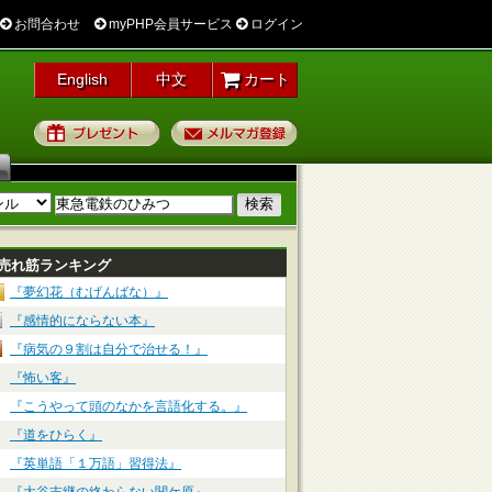
お問合わせ
myPHP会員サービス
ログイン
English
中文
カート
プレゼント
メルマガ登録
売れ筋ランキング
『夢幻花（むげんばな）』
『感情的にならない本』
『病気の９割は自分で治せる！』
『怖い客』
『こうやって頭のなかを言語化する。』
『道をひらく』
『英単語「１万語」習得法』