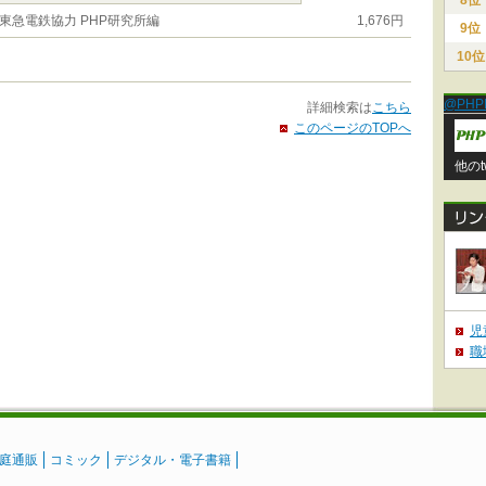
8位
東急電鉄協力 PHP研究所編
1,676円
9位
10位
@PHP
詳細検索は
こちら
このページのTOPへ
他のt
児
職
庭通販
コミック
デジタル・電子書籍