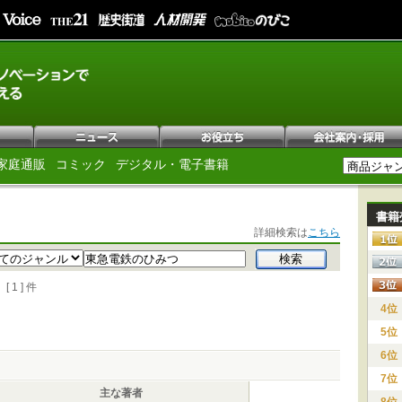
家庭通販
コミック
デジタル・電子書籍
書籍
詳細検索は
こちら
1 ] 件
4位
5位
6位
7位
主な著者