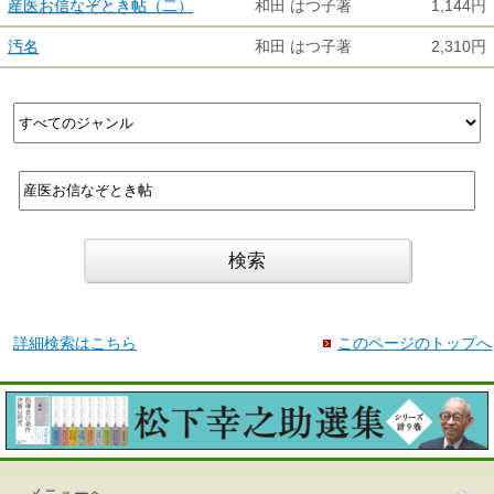
産医お信なぞとき帖（二）
和田 はつ子著
1,144円
汚名
和田 はつ子著
2,310円
詳細検索はこちら
このページのトップへ
メニューへ