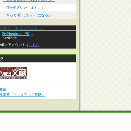
『大谷吉継の終わらない関ケ原』
『猫を処方いたします。』
『きっと明日はいい日になる』
Institute_PR からのツイート
PHPInstitute_PR
a
PHP研究所
witterアカウントは
こちら
童書
域図書（マニュアル／書籍）