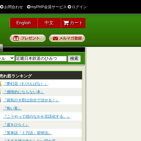
お問合わせ
myPHP会員サービス
ログイン
English
中文
カート
プレゼント
メルマガ登録
売れ筋ランキング
『夢幻花（むげんばな）』
『感情的にならない本』
『病気の９割は自分で治せる！』
『怖い客』
『こうやって頭のなかを言語化する。』
『道をひらく』
『英単語「１万語」習得法』