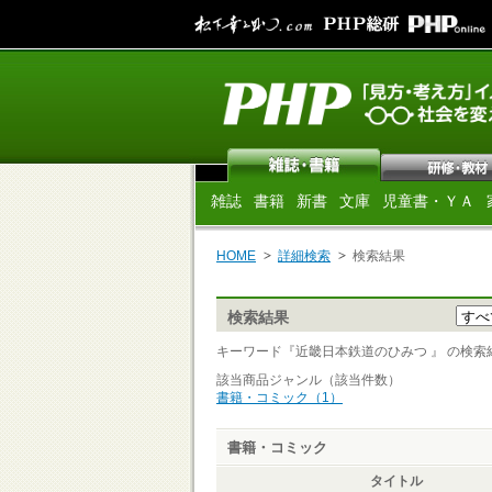
雑誌
書籍
新書
文庫
児童書・ＹＡ
HOME
詳細検索
検索結果
検索結果
キーワード『近畿日本鉄道のひみつ 』 の検索結果 
該当商品ジャンル（該当件数）
書籍・コミック（1）
書籍・コミック
タイトル