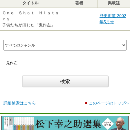
タイトル
著者
掲載誌
Ｏｎｅ Ｓｈｏｔ Ｈｉｓｔｏ
歴史街道 2002
ｒｙ
年5月号
子供たちが演じた「鬼作左」
詳細検索はこちら
このページのトップへ