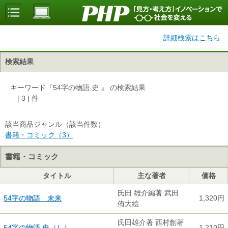
詳細検索はこちら
検索結果
キーワード『54字の物語 史 』 の検索結果
[ 3 ] 件
該当商品ジャンル（該当件数）
書籍・コミック（3）
書籍・コミック
タイトル
主な著者
価格
氏田 雄介編著 武田
54字の物語 未来
1,320円
侑大絵
氏田雄介著 西村創著
54字の物語 史（し）
1,210円