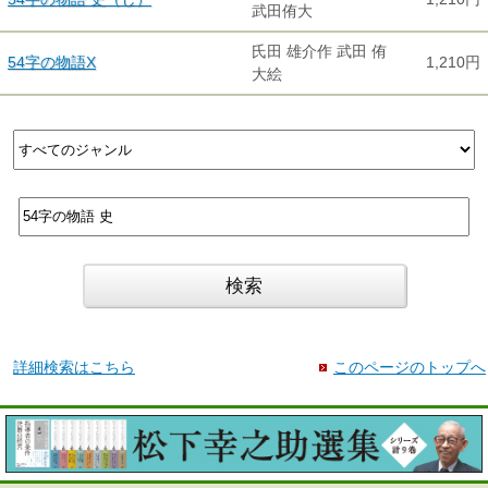
武田侑大
氏田 雄介作 武田 侑
54字の物語X
1,210円
大絵
詳細検索はこちら
このページのトップへ