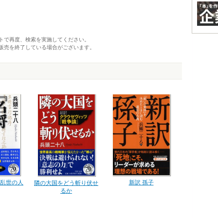
トで再度、検索を実施してください。
販売を終了している場合がございます。
乱世の人
新訳 孫子
隣の大国をどう斬り伏せ
るか