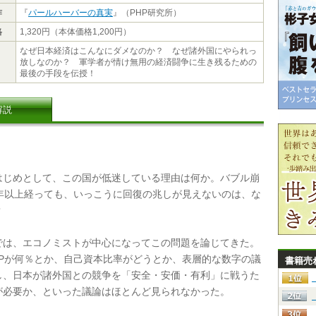
作
『
パールハーバーの真実
』（PHP研究所）
格
1,320円（本体価格1,200円）
なぜ日本経済はこんなにダメなのか？ なぜ諸外国にやられっ
放しなのか？ 軍学者が情け無用の経済闘争に生き残るための
最後の手段を伝授！
解説
じめとして、この国が低迷している理由は何か。バブル崩
0年以上経っても、いっこうに回復の兆しが見えないのは、な
？
は、エコノミストが中心になってこの問題を論じてきた。
DPが何％とか、自己資本比率がどうとか、表層的な数字の議
書籍売
し、日本が諸外国との競争を「安全・安価・有利」に戦うた
が必要か、といった議論はほとんど見られなかった。