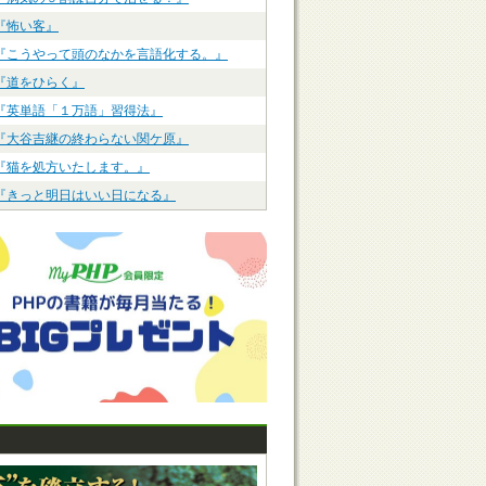
『怖い客』
『こうやって頭のなかを言語化する。』
『道をひらく』
『英単語「１万語」習得法』
『大谷吉継の終わらない関ケ原』
『猫を処方いたします。』
『きっと明日はいい日になる』