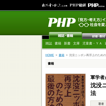
雑誌
書籍
新書
文庫
児童書・ＹＡ
HOME
書籍
沈没ニッポン再浮上のための
書籍
軍学者
沈没
法
著者