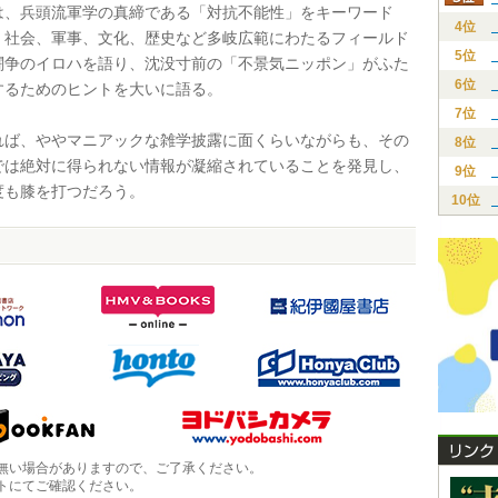
、兵頭流軍学の真締である「対抗不能性」をキーワード
4位
、社会、軍事、文化、歴史など多岐広範にわたるフィールド
5位
闘争のイロハを語り、沈没寸前の「不景気ニッポン」がふた
6位
するためのヒントを大いに語る。
7位
ば、ややマニアックな雑学披露に面くらいながらも、その
8位
では絶対に得られない情報が凝縮されていることを発見し、
9位
度も膝を打つだろう。
10位
無い場合がありますので、ご了承ください。
トにてご確認ください。