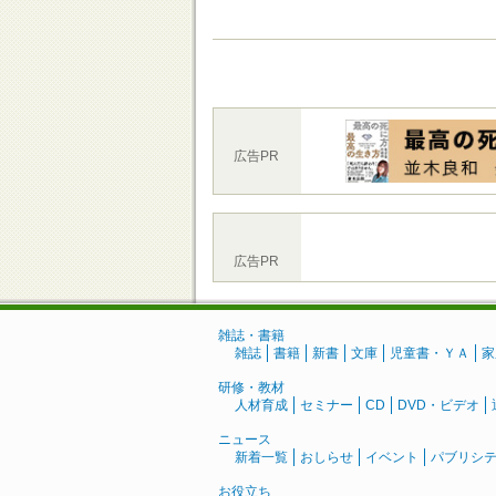
広告PR
広告PR
雑誌・書籍
雑誌
書籍
新書
文庫
児童書・ＹＡ
家
研修・教材
人材育成
セミナー
CD
DVD・ビデオ
ニュース
新着一覧
おしらせ
イベント
パブリシ
お役立ち