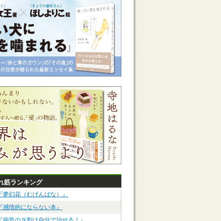
れ筋ランキング
『夢幻花（むげんばな）』
『感情的にならない本』
『病気の９割は自分で治せる！』