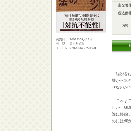
主な著
税込価
内容
2002年09月13日
発売日
四六判並製
判 型
978-4-569-62419-8
ＩＳＢＮ
経済をは
壊から1
ぜなのか
これまで
しかしG
論に終始
めには何