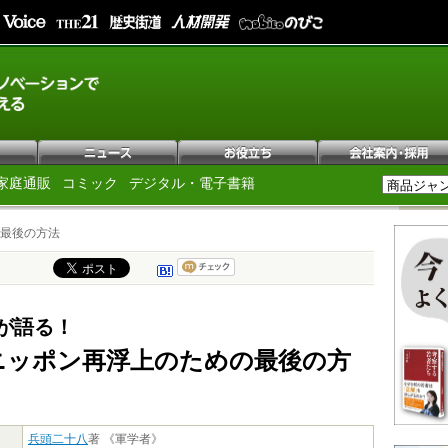
家庭通販
コミック
デジタル・電子書籍
最後の方法
が語る！
ニッポン再浮上のための最後の方
兵頭二十八
著 《軍学者》