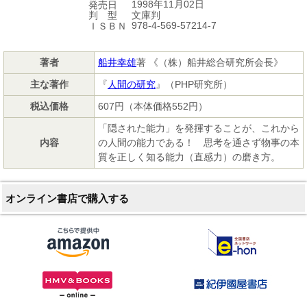
1998年11月02日
発売日
文庫判
判 型
978-4-569-57214-7
ＩＳＢＮ
著者
船井幸雄
著 《（株）船井総合研究所会長》
主な著作
『
人間の研究
』（PHP研究所）
税込価格
607円（本体価格552円）
「隠された能力」を発揮することが、これから
内容
の人間の能力である！ 思考を通さず物事の本
質を正しく知る能力（直感力）の磨き方。
オンライン書店で購入する