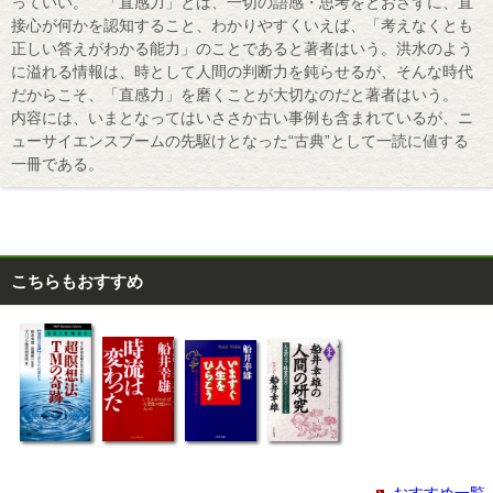
っていい。 「直感力」とは、一切の語感・思考をとおさずに、直
接心が何かを認知すること、わかりやすくいえば、「考えなくとも
正しい答えがわかる能力」のことであると著者はいう。洪水のよう
に溢れる情報は、時として人間の判断力を鈍らせるが、そんな時代
だからこそ、「直感力」を磨くことが大切なのだと著者はいう。
内容には、いまとなってはいささか古い事例も含まれているが、ニ
ューサイエンスブームの先駆けとなった“古典”として一読に値する
一冊である。
こちらもおすすめ