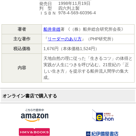
1998年11月19日
発売日
四六判上製
判 型
978-4-569-60396-4
ＩＳＢＮ
著者
船井幸雄
著 《（株）船井総合研究所会長》
主な著作
『
リーダーのあり方
』（PHP研究所）
税込価格
1,676円（本体価格1,524円）
天地自然の理に従った「生きるコツ」の体得と
実践が人生につきを呼び込む。21世紀の「正
内容
しい生き方」を提示する船井流人間学の集大
成。
オンライン書店で購入する