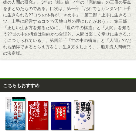
雄の人間の研究』、3年の『続』編、4年の『完結編』の三冊の要点
をまとめたものである。目次は、第一部「だれでもカンタンに上手
に生きられる??コツの体得が、きめ手」、第二部「上手に生きるコ
ツ、上手に経営するコツ??天地自然の理にしたがおう」、第三部
「正しい生き方を知るために、『世の中の構造』と『人間』を知ろ
う??世の中の構造は単純かつ合理的、人間は楽しく幸せに生きるよ
うにつくられている」、第四部「『世の中の構造』と『人間』??だ
れも納得できるとらえ方をし、生き方をしよう」。船井流人間研究
の決定版。
こちらもおすすめ