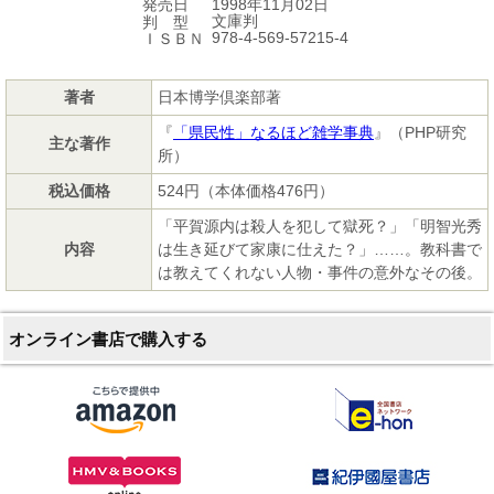
1998年11月02日
発売日
文庫判
判 型
978-4-569-57215-4
ＩＳＢＮ
著者
日本博学倶楽部著
『
「県民性」なるほど雑学事典
』（PHP研究
主な著作
所）
税込価格
524円（本体価格476円）
「平賀源内は殺人を犯して獄死？」「明智光秀
内容
は生き延びて家康に仕えた？」……。教科書で
は教えてくれない人物・事件の意外なその後。
オンライン書店で購入する