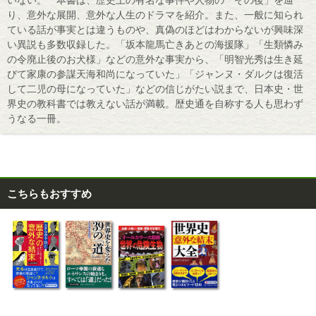
り、意外な展開、意外な人生のドラマを紹介。また、一般に知られ
ている話が事実とは違うものや、真偽のほどはわからないが興味深
い異説も多数収録した。「坂本龍馬亡きあとの海援隊」「生類憐み
の令廃止後のお犬様」などの意外な事実から、「明智光秀は生き延
びて家康の参謀天海和尚になっていた」「ジャンヌ・ダルクは復活
して二児の母になっていた」などの信じがたい説まで、日本史・世
界史の教科書では教えない話が満載。歴史通を自称する人も思わず
うなる一冊。
こちらもおすすめ