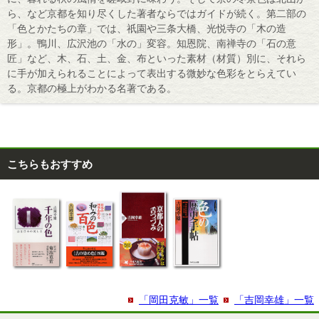
ら、など京都を知り尽くした著者ならではガイドが続く。第二部の
「色とかたちの章」では、祇園や三条大橋、光悦寺の「木の造
形」。鴨川、広沢池の「水の」変容。知恩院、南禅寺の「石の意
匠」など、木、石、土、金、布といった素材（材質）別に、それら
に手が加えられることによって表出する微妙な色彩をとらえてい
る。京都の極上がわかる名著である。
こちらもおすすめ
「岡田克敏」一覧
「吉岡幸雄」一覧