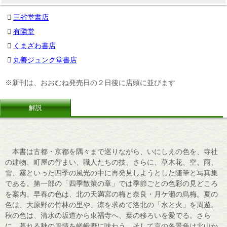
三省堂書店
有隣堂
くまざわ書店
丸善ジュンク堂書店
※新刊は、おおむね発売日の２日後に店頭に並びます
解説
本書は古都・京都を隅々まで巡りながら、いにしえの色を、寺社
の建物、町屋の佇まい、職人たちの技、さらに、草木花、空、雨、
雪、霧といった四季の風光の中に再発見しようとした随筆と写真集
である。第一部の「四季散策の章」では季節ごとの色彩の見どころ
を案内。早春の色は、北の天満宮の梅と奈良・月ケ瀬の烏梅。夏の
色は、大原野の竹林の里や、涼を求めて洛北の「水と火」を周遊。
秋の色は、清水の坂道から東福寺へ、葉の移ろいを愛でる。さら
に、暮れる秋の風情を嵯峨野に味わう。そして京の冬景色は北山か