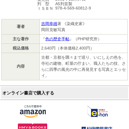
A5判並製
判 型
978-4-569-60812-9
ＩＳＢＮ
吉岡幸雄
著 《染織史家》
著者
岡田克敏写真
主な著作
『
色の歴史手帖
』（PHP研究所）
税込価格
2,640円（本体価格2,400円）
古都・京都を隅々まで巡り、いにしえの色を、
寺社の建物、町屋の佇まい、職人たちの技、さ
内容
らに四季の風光の中に再発見する写真とエッセ
イ。
オンライン書店で購入する