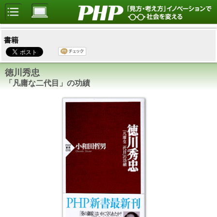
書籍
徳川秀忠
「凡庸な二代目」の功績