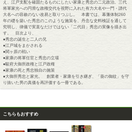
え、江戸支配を確固たるものにしたい家康と秀忠の二元政治。三代
将軍家光への円滑な政権交代を視野に入れた有力大名や一門・譜代
大名への容赦のない改易と取りつぶし。 本書では、幕藩体制260
年の礎を築いた秀忠のこのような施策を、丹念な史料検証を通して
究明し、律儀で実直なだけではない「二代目」秀忠の実像を描き出
す。 目次より、
●秀忠の誕生と二人の兄
●江戸城をまかされる
●関ヶ原の戦い
●家康の将軍任官と秀忠の立場
●駿府大御所政権と江戸政権
●家康の死と秀忠独自の施策
●大御所秀忠と家光。 創業者・家康を引き継ぎ、「葵の御紋」を守
り抜いた男の真価を再評価する一冊である。
こちらもおすすめ