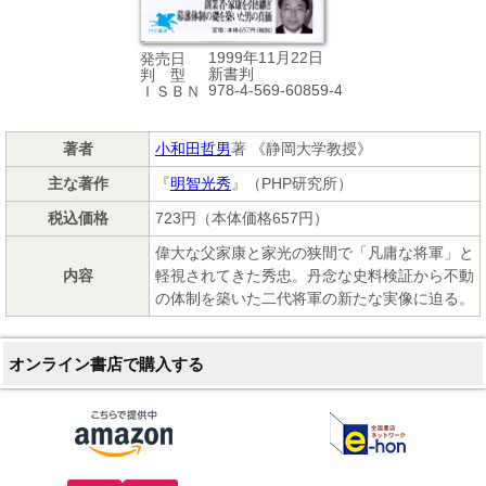
1999年11月22日
発売日
新書判
判 型
978-4-569-60859-4
ＩＳＢＮ
著者
小和田哲男
著 《静岡大学教授》
主な著作
『
明智光秀
』（PHP研究所）
税込価格
723円（本体価格657円）
偉大な父家康と家光の狭間で「凡庸な将軍」と
内容
軽視されてきた秀忠。丹念な史料検証から不動
の体制を築いた二代将軍の新たな実像に迫る。
オンライン書店で購入する