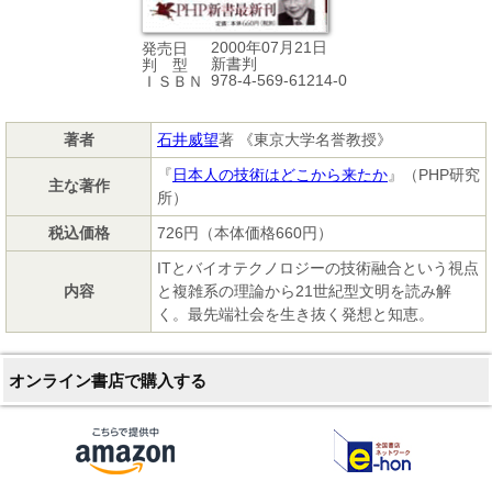
2000年07月21日
発売日
新書判
判 型
978-4-569-61214-0
ＩＳＢＮ
著者
石井威望
著 《東京大学名誉教授》
『
日本人の技術はどこから来たか
』（PHP研究
主な著作
所）
税込価格
726円（本体価格660円）
ITとバイオテクノロジーの技術融合という視点
内容
と複雑系の理論から21世紀型文明を読み解
く。最先端社会を生き抜く発想と知恵。
オンライン書店で購入する