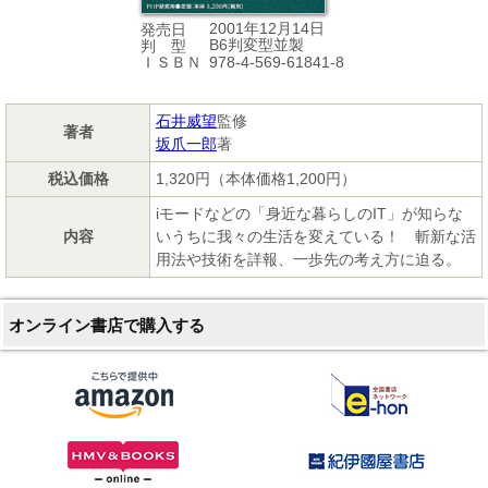
2001年12月14日
発売日
B6判変型並製
判 型
978-4-569-61841-8
ＩＳＢＮ
石井威望
監修
著者
坂爪一郎
著
税込価格
1,320円（本体価格1,200円）
iモードなどの「身近な暮らしのIT」が知らな
内容
いうちに我々の生活を変えている！ 斬新な活
用法や技術を詳報、一歩先の考え方に迫る。
オンライン書店で購入する