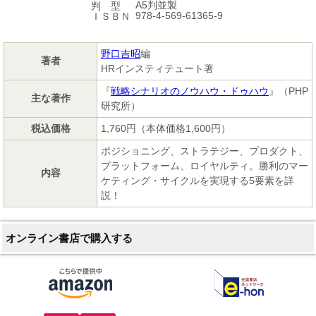
A5判並製
判 型
978-4-569-61365-9
ＩＳＢＮ
野口吉昭
編
著者
HRインスティテュート著
『
戦略シナリオのノウハウ・ドゥハウ
』（PHP
主な著作
研究所）
税込価格
1,760円（本体価格1,600円）
ポジショニング、ストラテジー、プロダクト、
プラットフォーム、ロイヤルティ。勝利のマー
内容
ケティング・サイクルを実現する5要素を詳
説！
オンライン書店で購入する