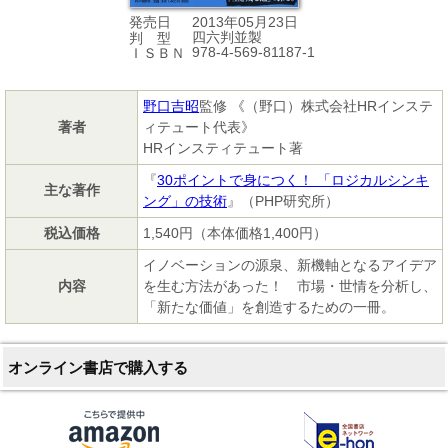
2013年05月23日
発売日
四六判並製
判 型
978-4-569-81187-1
ＩＳＢＮ
野口吉昭
監修 《（野口）株式会社HRインステ
著者
ィテュート代表》
HRインスティテュート著
『
30ポイントで身につく！ 「ロジカルシンキ
主な著作
ング」の技術
』（PHP研究所）
税込価格
1,540円（本体価格1,400円）
イノベーションの源泉、新機軸となるアイデア
内容
を生む方法があった！ 市場・世情を分析し、
「新たな価値」を創造するための一冊。
オンライン書店で購入する