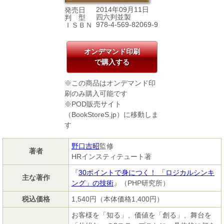
2014年09月11日
発売日
四六判並製
判 型
978-4-569-82069-9
ＩＳＢＮ
オンデマンド印刷
で購入する
※この商品はオンデマンド印
刷のみ購入可能です
※POD販売サイト
（BookStoreS.jp）に移動しま
す
野口吉昭
監修
著者
HRインスティテュート著
『
30ポイントで身につく！ 「ロジカルシンキ
主な著作
ング」の技術
』（PHP研究所）
税込価格
1,540円（本体価格1,400円）
お客様を「知る」、価値を「創る」、舞台を